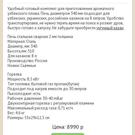
Удобный готовый комплект для приготовления ароматного
узбекского плова. Печь диаметром 340 мм подходит для
узбекских, украинских, российских казанов на 8 литров. Удобство
транспортировке, не нужно терять время на поиск и розжиг дров,
быстро готово к запуску. Не забудьте приобрести
чугунный казан
Печь стальная сварная 2 мм толщина
Материал: Сталь
Диаметр, мм: 340
Высота,мм: 510
Для казанов: 8 л
Производство: Россия
Ножки: Съёмные
Горелка
Мощность: 8,5 кВт
Тип топлива: бытовой газ пропан(бутан)
Подходит под нагрев емкости до 30 литров
Пьезоподжиг: есть
Рабочее давление: 30-40 mBar
Двухконтурная горелка с регулировкой пламени
Максимальный расход газа: 0,71 кг/ч
Вес: 4.6 кг
Размеры: 55х29х12,5 см
Цена:
8990
р