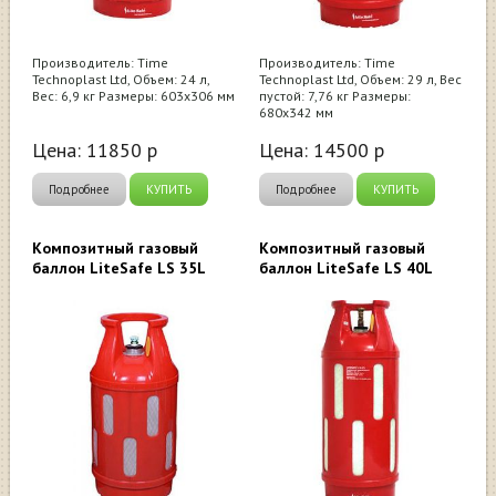
Производитель: Time
Производитель: Time
Technoplast Ltd, Объем: 24 л,
Technoplast Ltd, Объем: 29 л, Вес
Вес: 6,9 кг Размеры: 603х306 мм
пустой: 7,76 кг Размеры:
680х342 мм
Цена:
11850
р
Цена:
14500
р
Подробнее
КУПИТЬ
Подробнее
КУПИТЬ
Композитный газовый
Композитный газовый
баллон LiteSafe LS 35L
баллон LiteSafe LS 40L