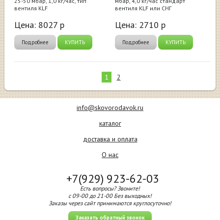
25-50 мбар, 1,0 кг/час, тип
мбар, 4,0 кг/час стандарт
вентиля KLF
вентиля KLF или СНГ
Цена:
8027
р
Цена:
2710
р
Подробнее
КУПИТЬ
Подробнее
КУПИТЬ
1
2
info@skovorodavok.ru
каталог
доставка и оплата
О нас
+7(929) 923-62-03
Есть вопросы? Звоните!
с 09-00 до 21-00 Без выходных!
Заказы через сайт принимаются круглосуточно!
Заказать обратный звонок