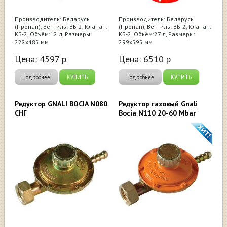
Производитель: Беларусь
Производитель: Беларусь
(Пропан), Вентиль: ВБ-2, Клапан:
(Пропан), Вентиль: ВБ-2, Клапан:
КБ-2, Объём:12 л, Размеры:
КБ-2, Объём:27 л, Размеры:
222х485 мм
299х595 мм
Цена:
4597
р
Цена:
6510
р
Подробнее
КУПИТЬ
Подробнее
КУПИТЬ
Редуктор GNALI BOCIA N080
Редуктор газовый Gnali
СНГ
Bocia N110 20-60 Mbar