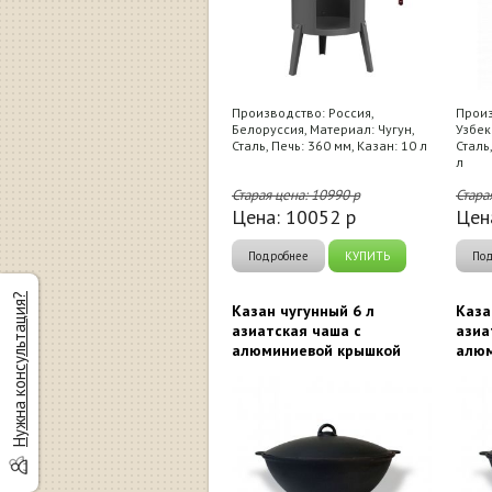
Производство: Россия,
Произ
Белоруссия, Материал: Чугун,
Узбек
Сталь, Печь: 360 мм, Казан: 10 л
Сталь
л
Старая цена:
10990
р
Стара
Цена:
10052
р
Цен
Подробнее
КУПИТЬ
По
Нужна консультация?
Казан чугунный 6 л
Каза
азиатская чаша с
азиа
алюминиевой крышкой
алюм