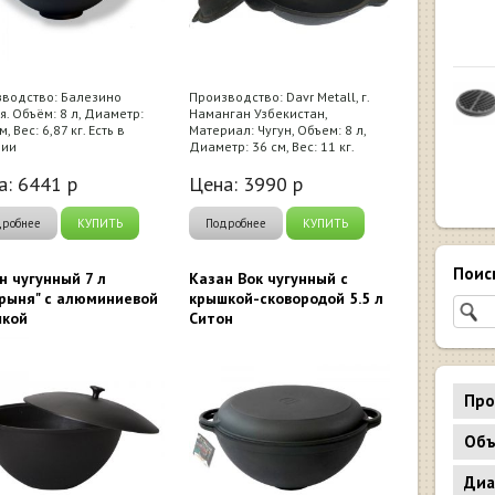
водство: Балезино
Производство: Davr Metall, г.
я. Объём: 8 л, Диаметр:
Наманган Узбекистан,
м, Вес: 6,87 кг. Есть в
Материал: Чугун, Объем: 8 л,
чии
Диаметр: 36 см, Вес: 11 кг.
а:
6441
р
Цена:
3990
р
дробнее
КУПИТЬ
Подробнее
КУПИТЬ
Поис
н чугунный 7 л
Казан Вок чугунный с
рыня" с алюминиевой
крышкой-сковородой 5.5 л
шкой
Ситон
Про
Объ
Диа