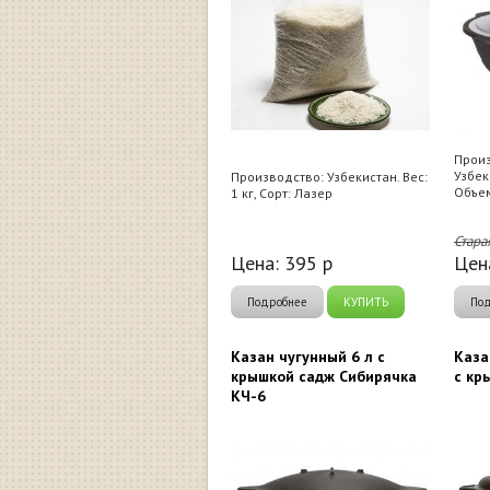
Произ
Узбек
Производство: Узбекистан. Вес:
Объем
1 кг, Сорт: Лазер
Стара
Цена:
395
р
Цен
Подробнее
КУПИТЬ
По
Казан чугунный 6 л с
Каза
крышкой садж Сибирячка
с кр
КЧ-6