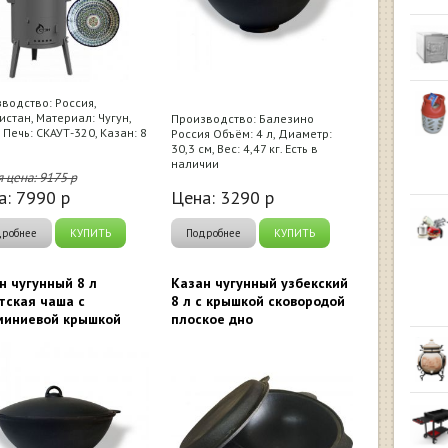
водство: Россия,
истан, Материал: Чугун,
Производство: Балезино
, Печь: СКАУТ-320, Казан: 8
Россия Объём: 4 л, Диаметр:
30,3 см, Вес: 4,47 кг. Есть в
наличии
я цена:
9175
р
а:
7990
р
Цена:
3290
р
дробнее
КУПИТЬ
Подробнее
КУПИТЬ
н чугунный 8 л
Казан чугунный узбекский
тская чаша с
8 л с крышкой сковородой
иниевой крышкой
плоское дно