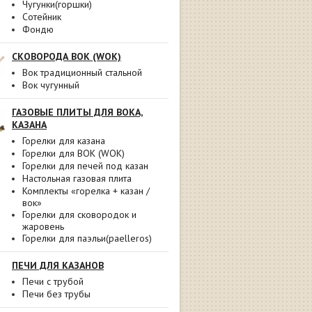
Чугунки(горшки)
Сотейник
Фондю
СКОВОРОДА ВОК (WOK)
Вок традиционный стальной
Вок чугунный
ГАЗОВЫЕ ПЛИТЫ ДЛЯ ВОКА,
КАЗАНА
Горелки для казана
Горелки для ВОК (WOK)
Горелки для печей под казан
Настольная газовая плита
Комплекты «горелка + казан /
вок»
Горелки для сковородок и
жаровень
Горелки для паэльи(paelleros)
ПЕЧИ ДЛЯ КАЗАНОВ
Печи с трубой
Печи без трубы