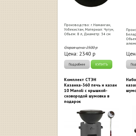
Производство: г.Наманган,
Узбекистан, Материал: Чугун,
Произ
Объем: 8 л, Диаметр: 34 см
Белар
Объем
алюми
Старая цена:
2500
р
Цена:
2340
р
Цен
Подробнее
КУПИТЬ
По
Комплект СТЭН
Набо
Казанка-360 печь и казан
каза
10 Manoli с крышкой-
шумо
сковородой шумовка в
подарок