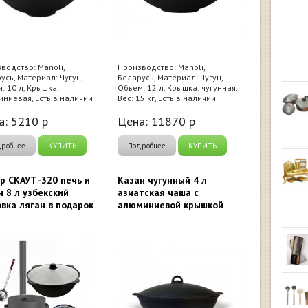
водство: Manoli,
Производство: Manoli,
усь, Материал: Чугун,
Беларусь, Материал: Чугун,
: 10 л, Крышка:
Объем: 12 л, Крышка: чугунная,
ниевая, Есть в наличии
Вес: 15 кг, Есть в наличии
а:
5210
р
Цена:
11870
р
дробнее
КУПИТЬ
Подробнее
КУПИТЬ
р СКАУТ-320 печь и
Казан чугунный 4 л
н 8 л узбекский
азиатская чаша c
вка ляган в подарок
алюминиевой крышкой