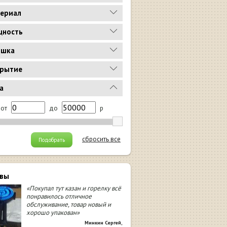
ериал
ность
ышка
рытие
а
от
до
р
сбросить все
Подобрать
вы
«Покупал тут казан и горелку всё
понравилось отличное
обслуживание, товар новый и
хорошо упакован»
Минкин Сергей
,