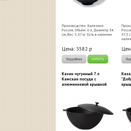
Производство: Балезино
Произ
Россия, Объём: 6 л, Диаметр 34
Росси
см, Вес: 5,37 кг. Есть в наличии
37,3 с
нали
Цена:
3582
р
Цен
Подробнее
КУПИТЬ
По
Казан чугунный 7 л
Каза
Камская посуда с
"Доб
алюминиевой крышкой
кры