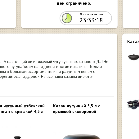
цен ограничено.
До конца акции
23:33:17
Ката
- А настоящий ли и тяжелый чугун у ваших казанов? Да! Не
енного чугуна" коим наводнены многие магазины. Только
аны в большом ассортименте и по разумным ценам с
терегайтесь подделок. На все наши казаны имеются
н чугунный узбекский
Казан чугунный 5,5 л с
нган с крышкой 4,5 л
крышкой сковородой