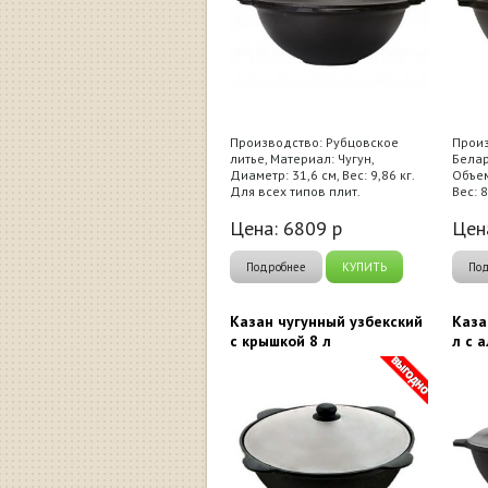
Производство: Рубцовское
Произ
литье, Материал: Чугун,
Белар
Диаметр: 31,6 см, Вес: 9,86 кг.
Объем
Для всех типов плит.
Вес: 8
Цена:
6809
р
Цен
Подробнее
КУПИТЬ
По
Казан чугунный узбекский
Каза
с крышкой 8 л
л с 