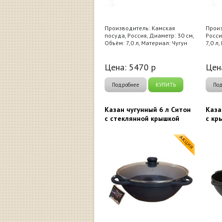
Производитель: Камская
Произ
посуда, Россия, Диаметр: 30 см,
Росси
Объём: 7,0 л, Материал: Чугун
7,0 л
Цена:
5470
р
Цен
Подробнее
КУПИТЬ
По
Казан чугунный 6 л Ситон
Каза
с стеклянной крышкой
с кр