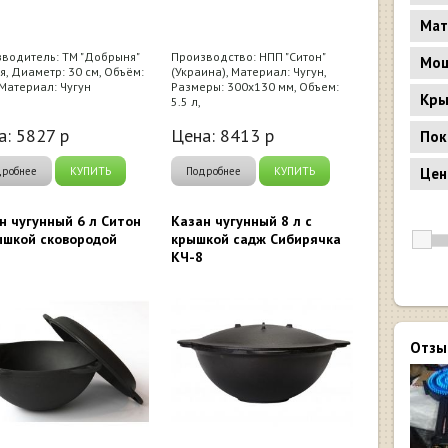
Мат
водитель: ТМ "Добрыня"
Производство: НПП "Ситон"
Мощ
я, Диаметр: 30 см, Объём:
(Украина), Материал: Чугун,
, Материал: Чугун
Размеры: 300x130 мм, Объем:
Кр
5.5 л,
а:
5827
р
Цена:
8413
р
Пок
Цен
дробнее
КУПИТЬ
Подробнее
КУПИТЬ
н чугунный 6 л Ситон
Казан чугунный 8 л с
ышкой сковородой
крышкой садж Сибирячка
КЧ-8
Отзы