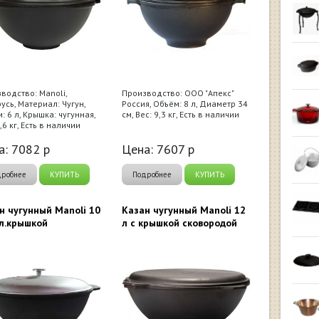
водство: Manoli,
Производство: ООО "Апекс"
усь, Материал: Чугун,
Россия, Объём: 8 л, Диаметр 34
: 6 л, Крышка: чугунная,
см, Вес: 9,3 кг, Есть в наличии
,6 кг, Есть в наличии
а:
7082
р
Цена:
7607
р
дробнее
КУПИТЬ
Подробнее
КУПИТЬ
н чугунный Manoli 10
Казан чугунный Manoli 12
ал.крышкой
л с крышкой сковородой