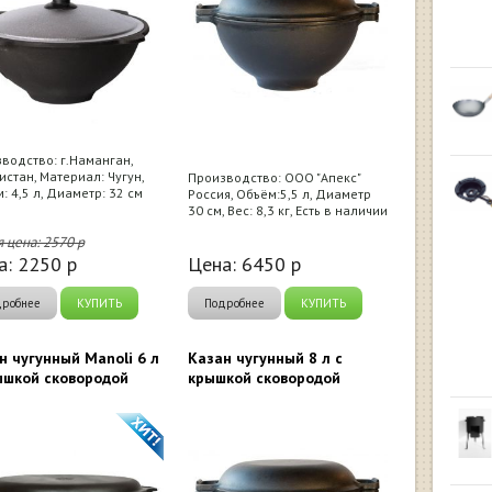
водство: г.Наманган,
истан, Материал: Чугун,
Производство: ООО "Апекс"
: 4,5 л, Диаметр: 32 см
Россия, Объём:5,5 л, Диаметр
30 см, Вес: 8,3 кг, Есть в наличии
я цена:
2570
р
а:
2250
р
Цена:
6450
р
дробнее
КУПИТЬ
Подробнее
КУПИТЬ
н чугунный Manoli 6 л
Казан чугунный 8 л с
ышкой сковородой
крышкой сковородой