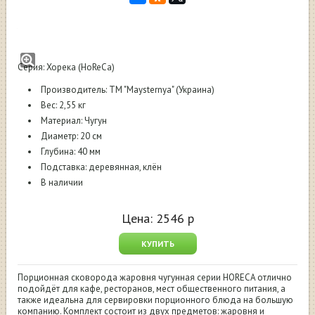
Жаровня чугунная 200x40 Maysternya
серия HoRеCа
Серия: Хорека (HoReCa)
Производитель: ТМ "Maysternya" (Украина)
Вес: 2,55 кг
Материал: Чугун
Диаметр: 20 см
Глубина: 40 мм
Подставка: деревянная, клён
В наличии
Цена:
2546
р
КУПИТЬ
Порционная сковорода жаровня чугунная серии HORECA отлично
подойдёт для кафе, ресторанов, мест общественного питания, а
также идеальна для сервировки порционного блюда на большую
компанию. Комплект состоит из двух предметов: жаровня и