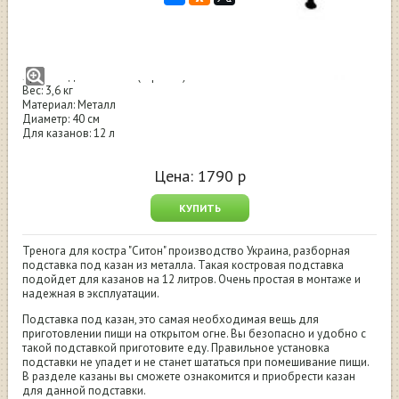
Тренога для костра Ситон 400
Цвет: черный
Производство: Ситон (Украина)
Вес: 3,6 кг
Материал: Металл
Диаметр: 40 см
Для казанов: 12 л
Цена:
1790
р
КУПИТЬ
Тренога для костра "Ситон" производство Украина, разборная
подставка под казан из металла. Такая костровая подставка
подойдет для казанов на 12 литров. Очень простая в монтаже и
надежная в эксплуатации.
Подставка под казан, это самая необходимая вещь для
приготовлении пищи на открытом огне. Вы безопасно и удобно с
такой подставкой приготовите еду. Правильное установка
подставки не упадет и не станет шататься при помешивание пищи.
В разделе казаны вы сможете ознакомится и приобрести казан
для данной подставки.