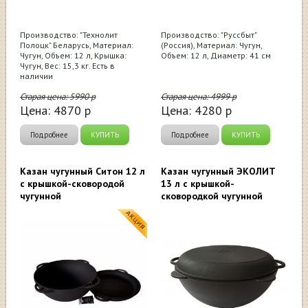
Производство: "Технолит
Производство: "Руссбыт"
Полоцк" Беларусь, Материал:
(Россия), Материал: Чугун,
Чугун, Объем: 12 л, Крышка:
Объем: 12 л, Диаметр: 41 см
Чугун, Вес: 15,3 кг. Есть в
наличии
Старая цена:
5990
р
Старая цена:
4999
р
Цена:
4870
р
Цена:
4280
р
Подробнее
КУПИТЬ
Подробнее
КУПИТЬ
Казан чугунный Ситон 12 л
Казан чугунный ЭКОЛИТ
с крышкой-сковородой
13 л с крышкой-
чугунной
сковородкой чугунной