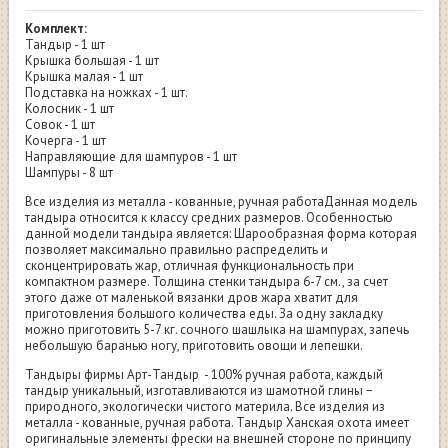
Комплект:
Тандыр - 1 шт
Крышка большая - 1 шт
Крышка малая - 1 шт
Подставка на ножках - 1 шт.
Колосник - 1 шт
Совок - 1 шт
Кочерга - 1 шт
Направляющие для шампуров - 1 шт
Шампуры - 8 шт
Все изделия из металла - кованные, ручная работаДанная модель
тандыра относится к классу средних размеров. Особенностью
данной модели тандыра является: Шарообразная форма которая
позволяет максимально правильно распределить и
сконцентрировать жар, отличная функциональность при
компактном размере. Толщина стенки тандыра 6-7 см., за счет
этого даже от маленькой вязанки дров жара хватит для
приготовления большого количества еды. За одну закладку
можно приготовить 5-7 кг. сочного шашлыка на шампурах, запечь
небольшую баранью ногу, приготовить овощи и лепешки.
Тандыры фирмы Арт-Тандыр - 100% ручная работа, каждый
тандыр уникальный, изготавливаются из шамотной глины −
природного, экологически чистого материла. Все изделия из
металла - кованные, ручная работа. Тандыр Ханская охота имеет
оригинальные элементы фрески на внешней стороне по принципу