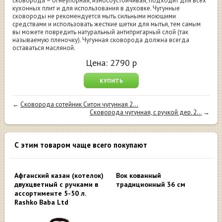
сковорода – огнеупорная, износоустойчивая, подходит для всех
кухонных плит и для использования в духовке. Чугунные
сковороды не рекомендуется мыть сильными моющими
средствами и использовать жесткие щетки для мытья, тем самым
вы можете повредить натуральный антипригарный слой (так
называемую пленочку). Чугунная сковорода должна всегда
оставаться масляной.
Цена:
2790
р
КУПИТЬ
←
Сковорода сотейник Ситон чугунная 2...
Сковорода чугунная, с ручкой дер. 2...
→
С этим товаром чаще всего покупают
Афганский казан (котелок)
Вок кованный
двухцветный c ручками в
традиционный 36 см
ассортименте 5-50 л.
Rashko Baba Ltd