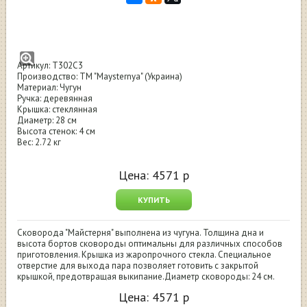
Сковорода низкая "Майстерня" с крышкой
28 см
Артикул: T302C3
Производство: ТМ "Maysternya" (Украина)
Материал: Чугун
Ручка: деревянная
Крышка: стеклянная
Диаметр: 28 см
Высота стенок: 4 см
Вес: 2.72 кг
Цена:
4571
р
КУПИТЬ
Сковорода "Майстерня" выполнена из чугуна. Толщина дна и
высота бортов сковороды оптимальны для различных способов
приготовления. Крышка из жаропрочного стекла. Специальное
отверстие для выхода пара позволяет готовить с закрытой
крышкой, предотвращая выкипание.Диаметр сковороды: 24 см.
Цена:
4571
р