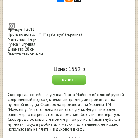
Сковорода Maysternya чугунная 28х4 см с
чугун. ручкой
Артикул: T2011
Производство: ТМ "Maysternya" (Украина)
Материал: Чугун
Ручка: чугунная
Диаметр: 28 см
Высота стенок: 4 см
Цена:
1552
р
КУПИТЬ
Сковорода-сотейник чугунная "Наша Майстерня" с литой ручкой -
современный подход к вековым традициям производства
чугунной посуды. Сковорода производства Украины ТМ
"Maysternya" изготовлена из литого чугуна. Чугунный корпус
равномерно нагревается, выдерживает большие температуры.
Сковорода оснащена литой чугунной ручкой. Такая глубокая
чугунная посуда удобна для жарки и для тушения, ее можно
использовать на плите и в духовом шкафу.