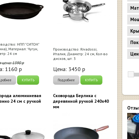
Мат
Мощ
Кр
Пок
водство: НПП "СИТОН"
ина), Материал: Чугун,
Производство: Rivadossi,
Цен
тр: 24 см
Италия, Диаметр: 24 см, Кол-во
дисков, шт: 3
я цена:
1390
р
а:
1160
р
Цена:
3450
р
дробнее
КУПИТЬ
Подробнее
КУПИТЬ
орода алюминиевая
Сковорода Берлика с
зино 24 см с ручкой
деревянной ручкой 240x40
мм
Отзы