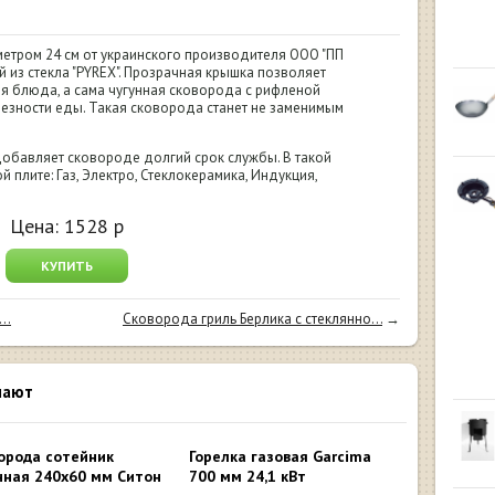
етром 24 см от украинского производителя ООО "ПП
й из стекла "PYREX". Прозрачная крышка позволяет
ия блюда, а сама чугунная сковорода с рифленой
лезности еды. Такая сковорода станет не заменимым
обавляет сковороде долгий срок службы. В такой
 плите: Газ, Электро, Стеклокерамика, Индукция,
Цена:
1528
р
КУПИТЬ
..
Сковорода гриль Берлика с стеклянно...
→
пают
орода сотейник
Горелка газовая Garcima
нная 240х60 мм Ситон
700 мм 24,1 кВт