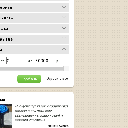
ериал
ность
ышка
рытие
а
от
до
р
сбросить все
Подобрать
вы
«Покупал тут казан и горелку всё
понравилось отличное
обслуживание, товар новый и
хорошо упакован»
Минкин Сергей
,