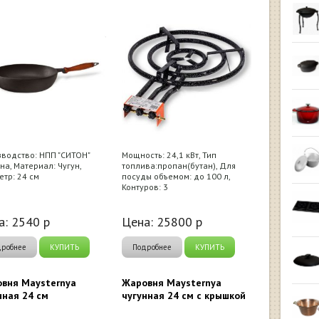
водство: НПП "СИТОН"
Мощность: 24,1 кВт, Тип
на, Материал: Чугун,
топлива:пропан(бутан), Для
тр: 24 см
посуды объемом: до 100 л,
Контуров: 3
а:
2540
р
Цена:
25800
р
дробнее
КУПИТЬ
Подробнее
КУПИТЬ
вня Maysternya
Жаровня Maysternya
нная 24 см
чугунная 24 см с крышкой