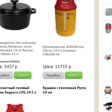
водитель: Otto Schroeder
ания), Материал: чугун,
Производитель: BURHAN Gas,
тр верх: 24 см, Высота:
Объем: 24,5 л, Размеры:
, Объем: 4.5 л
508х306 мм
я цена:
2760
р
а:
3427
р
Цена:
11755
р
дробнее
КУПИТЬ
Подробнее
КУПИТЬ
озитный газовый
Крышка стеклянная Pyrex
он Ragasco LPG 24.5 л
24 см