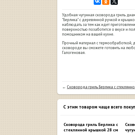
Удобная чугунная сковорода гриль диам
"Берлика" с деревянной ручкой и крышко
наблюдать за тем как идет приготовлен
поверхностью позаботится о вкусе и по
помощником на вашей кухне.
Прочный материал с термообработкой, д
сковороде вы сможете готовить на любой
Галогеновая.
←
Сковорода гриль Берлика с стеклянно.
С этим товаром чаще всего поку
Сковорода гриль Берлика с
Сков
стеклянной крышкой 28 см
чугу