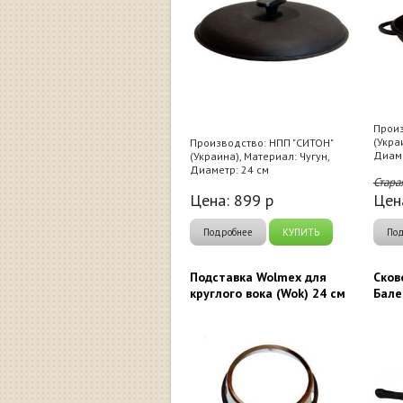
Произ
(Укра
Производство: НПП "СИТОН"
Диаме
(Украина), Материал: Чугун,
Диаметр: 24 см
Стара
Цена:
899
р
Цен
Подробнее
КУПИТЬ
По
Подставка Wolmex для
Сков
круглого вока (Wok) 24 см
Бале