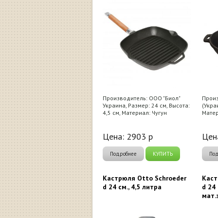
Производитель: ООО "Биол"
Произ
Украина, Размер: 24 см, Высота:
(Укра
4,5 см, Материал: Чугун
Матер
Цена:
2903
р
Цен
Подробнее
КУПИТЬ
По
Кастрюля Otto Schroeder
Каст
d 24 см., 4,5 литра
d 24 
мат.