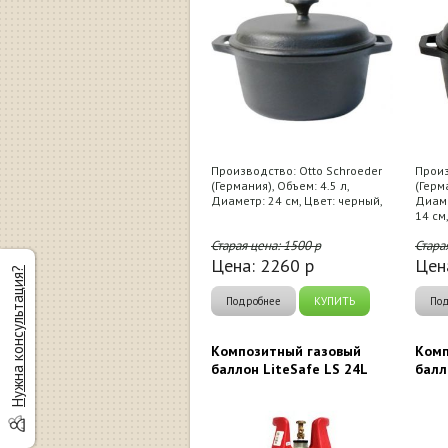
Производство: Otto Schroeder
Произ
(Германия), Объем: 4.5 л,
(Герм
Диаметр: 24 см, Цвет: черный,
Диаме
14 см
Старая цена:
1500
р
Стара
Цена:
2260
р
Цен
Нужна консультация?
Подробнее
КУПИТЬ
По
Композитный газовый
Комп
баллон LiteSafe LS 24L
балл