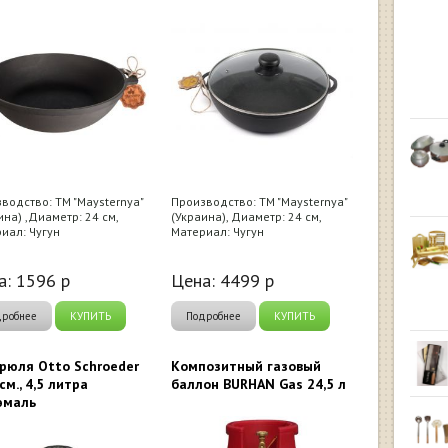
водство: ТМ "Maysternya"
Производство: ТМ "Maysternya"
ина) ,Диаметр: 24 см,
(Украина), Диаметр: 24 см,
иал: Чугун
Материал: Чугун
а:
1596
р
Цена:
4499
р
дробнее
КУПИТЬ
Подробнее
КУПИТЬ
рюля Otto Schroeder
Композитный газовый
см., 4,5 литра
баллон BURHAN Gas 24,5 л
эмаль