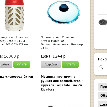
водитель: Норвегия
Производство: Франция
sco), Объём: 24,5 л,
(Pyrex), Материал:
ры: 305х305х571 мм
Термостойкое стекло, Диаметр:
24 см
а:
16860
р
Цена:
1244
р
Поис
дробнее
КУПИТЬ
Подробнее
КУПИТЬ
ка-сковорода Ситон
Машинка протирочная
ручная для овощей, ягод и
фруктов Tomatalo Trio 24,
Про
Rivadossi
Объ
Диа