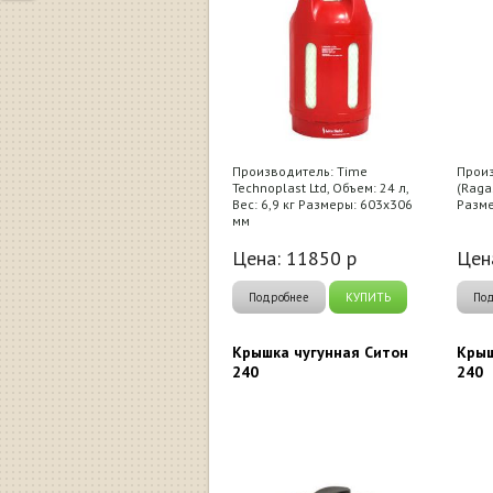
Производитель: Time
Произ
Technoplast Ltd, Объем: 24 л,
(Raga
Вес: 6,9 кг Размеры: 603х306
Разме
мм
Цена:
11850
р
Цен
Подробнее
КУПИТЬ
По
Крышка чугунная Ситон
Крыш
240
240