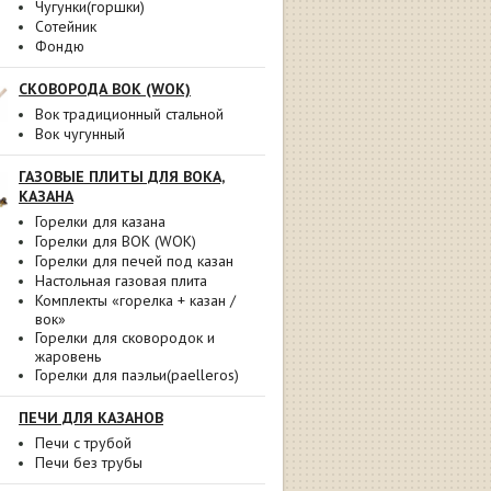
Чугунки(горшки)
Сотейник
Фондю
СКОВОРОДА ВОК (WOK)
Вок традиционный стальной
Вок чугунный
ГАЗОВЫЕ ПЛИТЫ ДЛЯ ВОКА,
КАЗАНА
Горелки для казана
Горелки для ВОК (WOK)
Горелки для печей под казан
Настольная газовая плита
Комплекты «горелка + казан /
вок»
Горелки для сковородок и
жаровень
Горелки для паэльи(paelleros)
ПЕЧИ ДЛЯ КАЗАНОВ
Печи с трубой
Печи без трубы