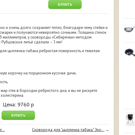
КУПИТЬ
но и очень долго сохраняет тепло, благодаря чему стейки и
ожарки и получаются невероятно сочными. Толщина стенок
 3 миллиметров, у сковороды «Сибирячки» методом
Рубцовское литьё сделали – 5 мм!
для цыпленка-табака ребристая поверхность и тяжелая
ную корочку на порционном кусочке дичи,
ость.
 жир стек в бороздки ребристого дна, и вы не рискуете
 холестерина.
Цена:
9760
р
КУПИТЬ
...
Сковорода для "цыпленка-табака" Эко...
→