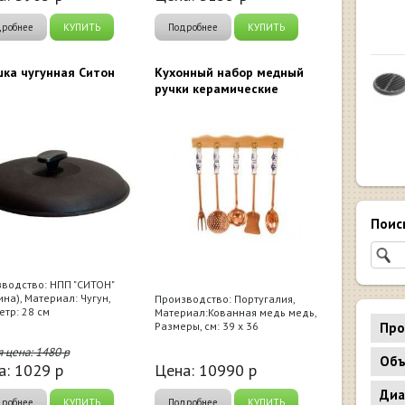
дробнее
КУПИТЬ
Подробнее
КУПИТЬ
ка чугунная Ситон
Кухонный набор медный
ручки керамические
Поис
водство: НПП "СИТОН"
ина), Материал: Чугун,
Производство: Португалия,
тр: 28 см
Материал:Кованная медь медь,
Про
Размеры, см: 39 х 36
я цена:
1480
р
Объ
а:
1029
р
Цена:
10990
р
Диа
дробнее
КУПИТЬ
Подробнее
КУПИТЬ