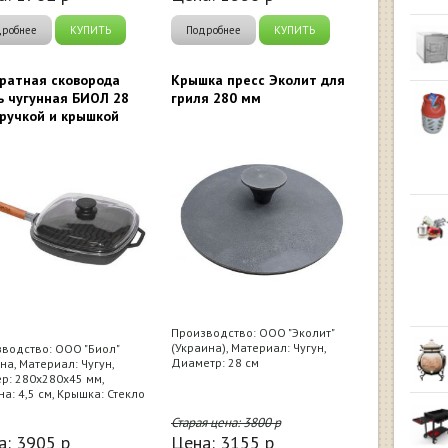
дробнее
КУПИТЬ
Подробнее
КУПИТЬ
ратная сковорода
Крышка пресс Эколит для
ь чугунная БИОЛ 28
гриля 280 мм
 ручкой и крышкой
Производство: ООО "Эколит"
(Украина), Материал: Чугун,
водство: ООО "Биол"
Диаметр: 28 см
на, Материал: Чугун,
р: 280х280х45 мм,
на: 4,5 см, Крышка: Стекло
Старая цена:
3800
р
а:
3905
р
Цена:
3155
р