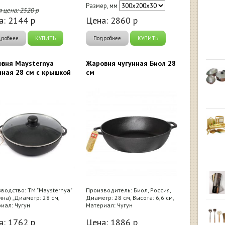
Размер, мм
я цена:
2520
р
а:
2144
р
Цена:
2860
р
дробнее
КУПИТЬ
Подробнее
КУПИТЬ
вня Maysternya
Жаровня чугунная Биол 28
нная 28 см с крышкой
см
водство: ТМ "Maysternya"
Производитель: Биол, Россия,
ина) ,Диаметр: 28 см,
Диаметр: 28 см, Высота: 6,6 см,
иал: Чугун
Материал: Чугун
а:
1762
р
Цена:
1886
р