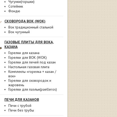
Чугунки(горшки)
Сотейник
Фондю
СКОВОРОДА ВОК (WOK)
Вок традиционный стальной
Вок чугунный
ГАЗОВЫЕ ПЛИТЫ ДЛЯ ВОКА,
КАЗАНА
Горелки для казана
Горелки для ВОК (WOK)
Горелки для печей под казан
Настольная газовая плита
Комплекты «горелка + казан /
вок»
Горелки для сковородок и
жаровень
Горелки для паэльи(paelleros)
ПЕЧИ ДЛЯ КАЗАНОВ
Печи с трубой
Печи без трубы