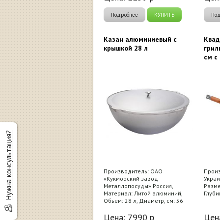
Подробнее
КУПИТЬ
По
Казан алюминиевый с
Квад
крышкой 28 л
грил
см с
Нужна консультация?
Производитель: ОАО
Произ
«Кукморский завод
Украи
Металлопосуды» Россия,
Разме
Материал: Литой алюминий,
Глуби
Объем: 28 л, Диаметр, см: 56
Цена:
7990
р
Цен