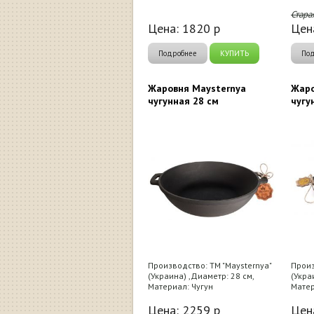
Стара
Цена:
1820
р
Цен
Подробнее
КУПИТЬ
По
Жаровня Maysternya
Жаро
чугунная 28 см
чугу
Производство: ТМ "Maysternya"
Произ
(Украина) ,Диаметр: 28 см,
(Укра
Материал: Чугун
Матер
Цена:
2259
р
Цен