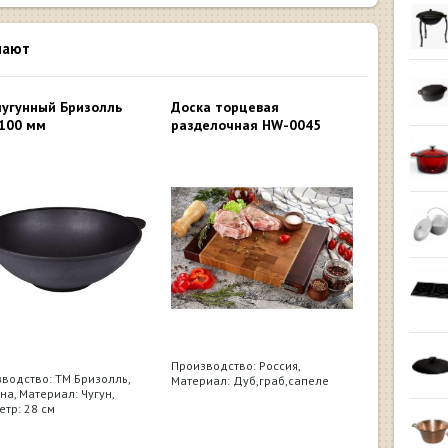
пают
чугунный Бризолль
Доска торцевая
100 мм
разделочная HW-0045
Производство: Россия,
водство: ТМ Бризолль,
Материал: Дуб,граб,сапеле
на, Материал: Чугун,
тр: 28 см