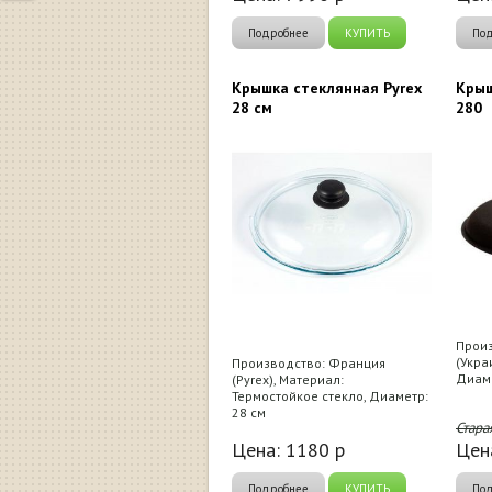
Подробнее
КУПИТЬ
По
Крышка стеклянная Pyrex
Крыш
28 см
280
Произ
(Укра
Производство: Франция
Диаме
(Pyrex), Материал:
Термостойкое стекло, Диаметр:
28 см
Стара
Цена:
1180
р
Цен
Подробнее
КУПИТЬ
По