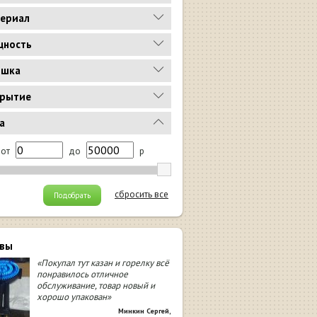
ериал
ность
ышка
рытие
а
от
до
р
сбросить все
Подобрать
вы
«Покупал тут казан и горелку всё
понравилось отличное
обслуживание, товар новый и
хорошо упакован»
Минкин Сергей
,