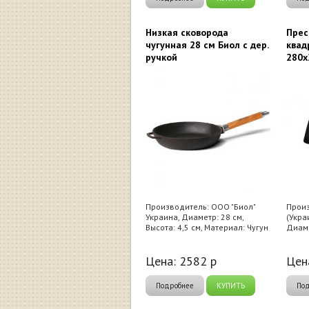
Низкая сковорода
Прес
чугунная 28 см Биол с дер.
квад
ручкой
280х
Производитель: ООО "Биол"
Произ
Украина, Диаметр: 28 см,
(Укра
Высота: 4,5 см, Материал: Чугун
Диаме
Цена:
2582
р
Цен
Подробнее
КУПИТЬ
По