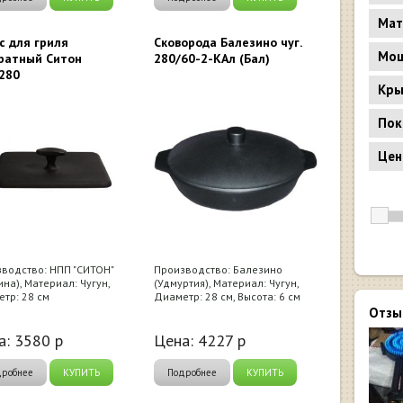
Мат
с для гриля
Сковорода Балезино чуг.
Мощ
ратный Ситон
280/60-2-КАл (Бал)
280
Кр
Пок
Цен
водство: НПП "СИТОН"
Производство: Балезино
ина), Материал: Чугун,
(Удмуртия), Материал: Чугун,
тр: 28 см
Диаметр: 28 см, Высота: 6 см
Отзы
а:
3580
р
Цена:
4227
р
дробнее
КУПИТЬ
Подробнее
КУПИТЬ