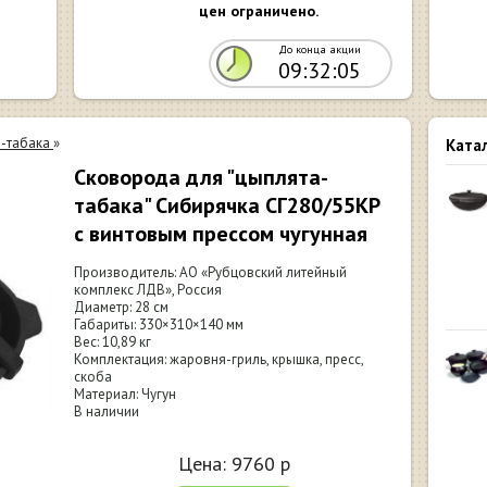
цен ограничено.
До конца акции
09:32:04
-табака
»
Ката
Сковорода для "цыплята-
табака" Сибирячка СГ280/55КР
с винтовым прессом чугунная
Производитель: АО «Рубцовский литейный
комплекс ЛДВ», Россия
Диаметр: 28 см
Габариты: 330×310×140 мм
Вес: 10,89 кг
Комплектация: жаровня-гриль, крышка, пресс,
скоба
Материал: Чугун
В наличии
Цена:
9760
р