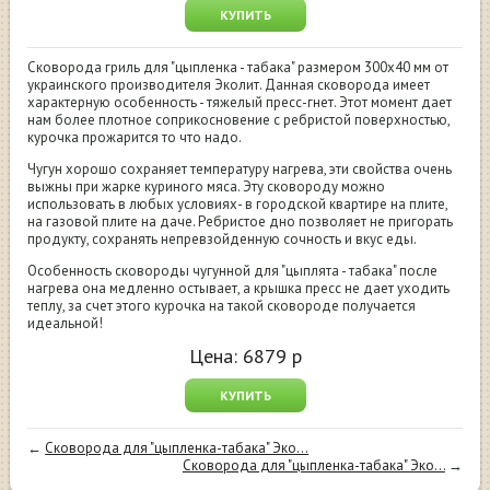
КУПИТЬ
Сковорода гриль для "цыпленка - табака" размером 300х40 мм от
украинского производителя Эколит. Данная сковорода имеет
характерную особенность - тяжелый пресс-гнет. Этот момент дает
нам более плотное соприкосновение с ребристой поверхностью,
курочка прожарится то что надо.
Чугун хорошо сохраняет температуру нагрева, эти свойства очень
выжны при жарке куриного мяса. Эту сковороду можно
использовать в любых условиях- в городской квартире на плите,
на газовой плите на даче. Ребристое дно позволяет не пригорать
продукту, сохранять непревзойденную сочность и вкус еды.
Особенность сковороды чугунной для "цыплята - табака" после
нагрева она медленно остывает, а крышка пресс не дает уходить
теплу, за счет этого курочка на такой сковороде получается
идеальной!
Цена:
6879
р
КУПИТЬ
←
Сковорода для "цыпленка-табака" Эко...
Сковорода для "цыпленка-табака" Эко...
→