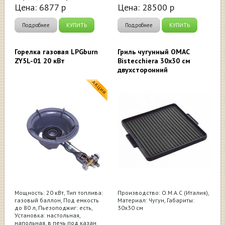
Цена:
6877
р
Цена:
28500
р
Подробнее
КУПИТЬ
Подробнее
КУПИТЬ
Горелка газовая LPGburn
Гриль чугунный OMAC
ZY5L-01 20 кВт
Bistecchiera 30х30 см
двухсторонний
Мощность: 20 кВт, Тип топлива:
Производство: O.M.A.C (Италия),
газовый баллон, Под емкость
Материал: Чугун, Габариты:
до 80 л, Пьезоподжиг: есть,
30х30 см
Установка: настольная,
напольная, в печь под казан