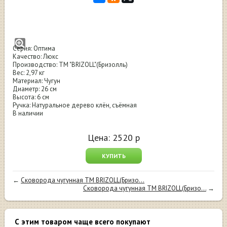
Сковорода чугунная ТМ BRIZOLL(Бризолль)
260x60 мм серия Оптима
Серия: Оптима
Качество: Люкс
Производство: ТМ "BRIZOLL"(Бризолль)
Вес: 2,97 кг
Материал: Чугун
Диаметр: 26 см
Высота: 6 см
Ручка: Натуральное дерево клён, съёмная
В наличии
Цена:
2520
р
КУПИТЬ
←
Сковорода чугунная ТМ BRIZOLL(Бризо...
Сковорода чугунная ТМ BRIZOLL(Бризо...
→
С этим товаром чаще всего покупают