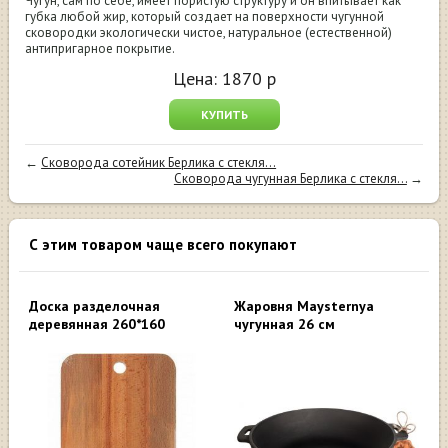
Чугун, сам по себе, имеет пористую структуру и он впитывает как
губка любой жир, который создает на поверхности чугунной
сковородки экологически чистое, натуральное (естественной)
антипригарное покрытие.
Цена:
1870
р
КУПИТЬ
←
Сковорода сотейник Берлика с стекля...
Сковорода чугунная Берлика с стекля...
→
С этим товаром чаще всего покупают
Доска разделочная
Жаровня Maysternya
деревянная 260*160
чугунная 26 см