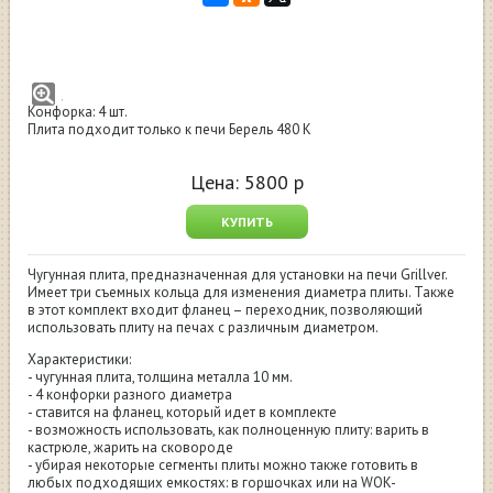
Плита чугунная 480 Grillver
Производство: Россия
Толщина: 10 мм
Конфорка: 4 шт.
Плита подходит только к печи Берель 480 К
Цена:
5800
р
КУПИТЬ
Чугунная плита, предназначенная для установки на печи Grillver.
Имеет три съемных кольца для изменения диаметра плиты. Также
в этот комплект входит фланец – переходник, позволяющий
использовать плиту на печах с различным диаметром.
Характеристики:
- чугунная плита, толщина металла 10 мм.
- 4 конфорки разного диаметра
- ставится на фланец, который идет в комплекте
- возможность использовать, как полноценную плиту: варить в
кастрюле, жарить на сковороде
- убирая некоторые сегменты плиты можно также готовить в
любых подходящих емкостях: в горшочках или на WOK-