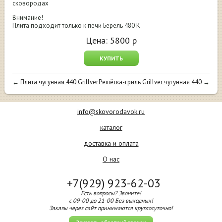
сковородах
Внимание!
Плита подходит только к печи Берель 480 К
Цена:
5800
р
КУПИТЬ
←
Плита чугунная 440 Grillver
Решётка-гриль Grillver чугунная 440
→
info@skovorodavok.ru
каталог
доставка и оплата
О нас
+7(929) 923-62-03
Есть вопросы? Звоните!
с 09-00 до 21-00 Без выходных!
Заказы через сайт принимаются круглосуточно!