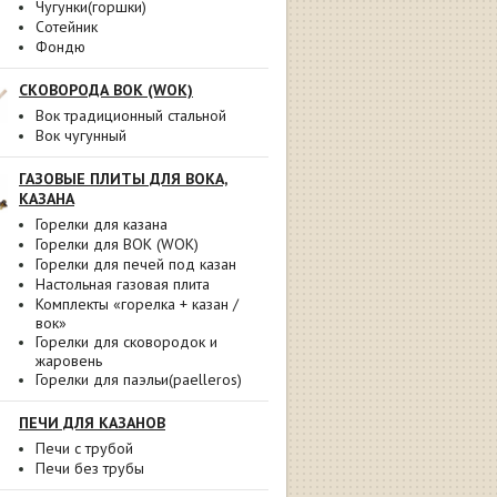
Чугунки(горшки)
Сотейник
Фондю
СКОВОРОДА ВОК (WOK)
Вок традиционный стальной
Вок чугунный
ГАЗОВЫЕ ПЛИТЫ ДЛЯ ВОКА,
КАЗАНА
Горелки для казана
Горелки для ВОК (WOK)
Горелки для печей под казан
Настольная газовая плита
Комплекты «горелка + казан /
вок»
Горелки для сковородок и
жаровень
Горелки для паэльи(paelleros)
ПЕЧИ ДЛЯ КАЗАНОВ
Печи с трубой
Печи без трубы