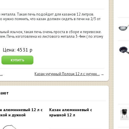
 металла. Такая печь подойдет для казанов 12 литров.
о нужно помнить, что казан должен сидеть в печи на 2/3 от
ьный язычок, такая печь очень проста в сборе и перевозке.
глем. Печь изготовлена из листового металла 3-4мм ( по этому
Цена:
4531
р
КУПИТЬ
..
Казан чугунный Полоцк 12 л с чугунн...
→
пают
н алюминиевый 12 л с
Казан алюминиевый с
кой и дужкой
крышкой 12 л