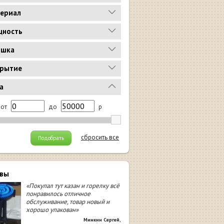
ериал
ность
ышка
рытие
а
от
до
р
сбросить все
Подобрать
вы
«Покупал тут казан и горелку всё
понравилось отличное
обслуживание, товар новый и
хорошо упакован»
Минкин Сергей
,