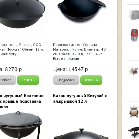
водитель: Россия, ООО
Производитель: Украина.
кая Посуда", Объем: 12 л,
Материал: Чугун, Диаметр: 40
иал: Чугун
см, Объём: 12,0 л, Вес: 9,4 кг.
Есть в наличии
а:
8270
р
Цена:
14547
р
дробнее
КУПИТЬ
Подробнее
КУПИТЬ
н чугунный Балезино
Казан чугунный Везувий с
 с крыш. и подставка
ал.крышкой 12 л
нная