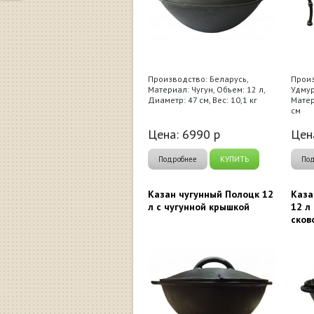
Производство: Беларусь,
Произ
Материал: Чугун, Объем: 12 л,
Удмур
Диаметр: 47 см, Вес: 10,1 кг
Матер
см
Цена:
6990
р
Цен
Подробнее
КУПИТЬ
По
Казан чугунный Полоцк 12
Каза
л с чугунной крышкой
12 л
сков