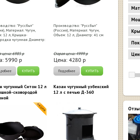
Мат
Мощ
водство: "Руссбыт"
Производство: "Руссбыт"
ия), Материал: Чугун,
(Россия), Материал: Чугун,
Кр
: 12 л, Крышка-
Объем: 12 л, Диаметр: 41 см
родка чугунная Диаметр:
Пок
я цена:
6985
р
Старая цена:
4999
р
Цен
а:
5990
р
Цена:
4280
р
дробнее
КУПИТЬ
Подробнее
КУПИТЬ
н чугунный Ситон 12 л
Казан чугунный узбекский
ышкой-сковородой
12 л с печью Д-360
нной
Отзы