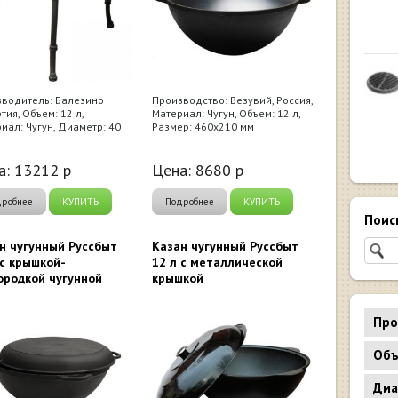
водитель: Балезино
Производство: Везувий, Россия,
тия, Объем: 12 л,
Материал: Чугун, Объем: 12 л,
иал: Чугун, Диаметр: 40
Размер: 460х210 мм
а:
13212
р
Цена:
8680
р
дробнее
КУПИТЬ
Подробнее
КУПИТЬ
Поис
н чугунный Руссбыт
Казан чугунный Руссбыт
 с крышкой-
12 л с металлической
ородкой чугунной
крышкой
Про
Объ
Диа