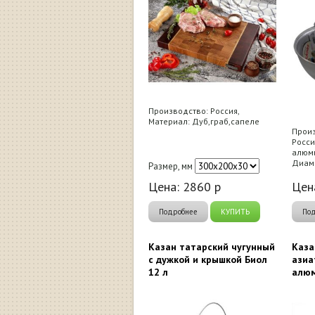
Производство: Россия,
Материал: Дуб,граб,сапеле
Произ
Росси
алюми
Диаме
Размер, мм
Цена:
2860
р
Цен
Подробнее
КУПИТЬ
По
Казан татарский чугунный
Каза
с дужкой и крышкой Биол
азиа
12 л
алюм