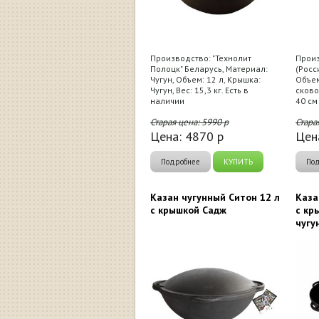
Производство: "Технолит
Произ
Полоцк" Беларусь, Материал:
(Росс
Чугун, Объем: 12 л, Крышка:
Объем
Чугун, Вес: 15,3 кг. Есть в
сково
наличии
40 см
Старая цена:
5990
р
Стара
Цена:
4870
р
Цен
Подробнее
КУПИТЬ
По
Казан чугунный Ситон 12 л
Каза
с крышкой Садж
с кр
чугу