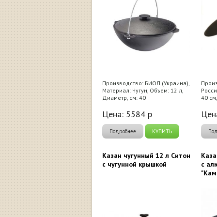
Производство: БИОЛ (Украина),
Произ
Материал: Чугун, Объем: 12 л,
Росси
Диаметр, см: 40
40 см,
Цена:
5584
р
Цен
Подробнее
КУПИТЬ
По
Казан чугунный 12 л Ситон
Каза
с чугунной крышкой
с ал
"Кам