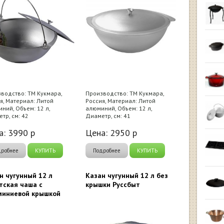
водство: ТМ Кукмара,
Производство: ТМ Кукмара,
я, Материал: Литой
Россия, Материал: Литой
ний, Объем: 12 л,
алюминий, Объем: 12 л,
тр, см: 42
Диаметр, см: 41
а:
3990
р
Цена:
2950
р
дробнее
КУПИТЬ
Подробнее
КУПИТЬ
н чугунный 12 л
Казан чугунный 12 л без
тская чаша с
крышки Руссбыт
иниевой крышкой