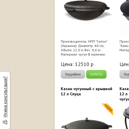
Производитель: НПП "Ситон"
Произ
(Украина). Диаметр: 40 см,
"Камс
Объём: 12,0 л, Вес: 9,4 кг.
Матер
Материал: чугун В наличии.
Цена:
12510
р
Цен
Подробнее
КУПИТЬ
По
Нужна консультация?
Казан чугунный c крышкой
Каза
12 л Слуцк
12 л
чугу