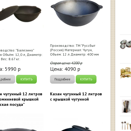
Производство: ТМ "Руссбыт
(Россия) Материал: Чугун,
водство: "Балезино"
Объем: 12 л Диаметр: 400 мм
я Объём: 12,0 л, Диаметр:
 Вес: 8.67 кг.
Старая цена:
4200
р
а:
5990
р
Цена:
4090
р
дробнее
КУПИТЬ
Подробнее
КУПИТЬ
н чугунный 12 литров
Казан чугунный 12 литров
юминиевой крышкой
с крышкой чугунной
ская посуда"