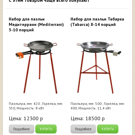
С этим товаром чаще всего покупают
Набор для паэльи
Набор для паэльи Табарка
Медитеррани (Mediterrani)
(Tabarca) 8-14 порций
5-10 порций
Паэльера, мм: 420 , Горелка, мм:
Паэльера, мм: 500 , Горелка, мм:
350, Мощность: 8 кВт
400, Мощность: 11,4 кВт
Цена:
12300
р
Цена:
18500
р
Подробнее
КУПИТЬ
Подробнее
КУПИТЬ