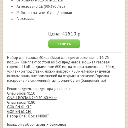
Выходная мощность: 21 кВт
Аттестовано CE (90/396 / EC)
Работает на газе : бутан / пропан
В наличии
Цена:
42510
р
КУПИТЬ
Набор для паэльи Ибица (Ibiza) для приготовления на 16-25
порций. Комплект состоит из 3-х предметов: мощная газовая
горелка 21 кВт и диаметром 600 мм, паэльеры валенсиана 70 см,
усиленной подставки, ножки высотой 750 мм. Рекомендуется
использовать вне помещений на открытом воздухе. Горелка
настроена на сжиженный газ пропан-бутан (баллоный газ)
Рекомендуемые редуктора для плиты:
Gnali Bocia N110
GNALI BOCIA N240 20-60 Mbar
Gnali Bocia N180
GOK EN 61 KLF
GOK EN 61 СНГ
Набор Gnali Bocia N080Т
Большой выбор газовых
баллонов