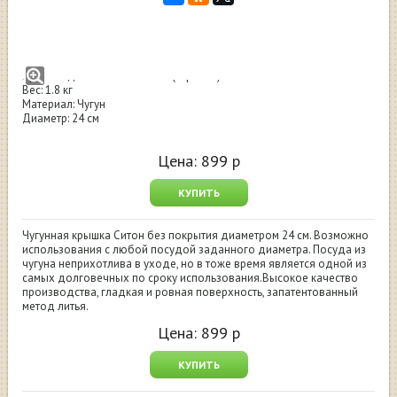
Крышка чугунная Ситон 240
Цвет: черный
Производство: НПП "СИТОН" (Украина)
Вес: 1.8 кг
Материал: Чугун
Диаметр: 24 см
Цена:
899
р
КУПИТЬ
Чугунная крышка Ситон без покрытия диаметром 24 см. Возможно
использования с любой посудой заданного диаметра. Посуда из
чугуна неприхотлива в уходе, но в тоже время является одной из
самых долговечных по сроку использования.Высокое качество
производства, гладкая и ровная поверхность, запатентованный
метод литья.
Цена:
899
р
КУПИТЬ