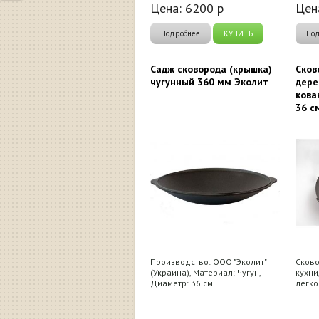
Цена:
6200
р
Цен
Подробнее
КУПИТЬ
По
Садж сковорода (крышка)
Сков
чугунный 360 мм Эколит
дере
кова
36 с
Производство: ООО "Эколит"
Сково
(Украина), Материал: Чугун,
кухни
Диаметр: 36 см
легко