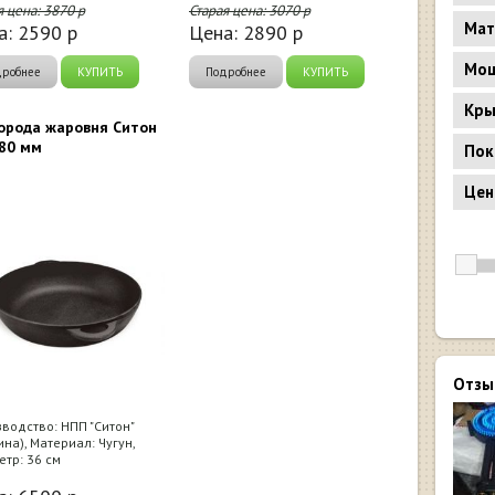
я цена:
3870
р
Старая цена:
3070
р
Мат
а:
2590
р
Цена:
2890
р
Мощ
дробнее
КУПИТЬ
Подробнее
КУПИТЬ
Кр
орода жаровня Ситон
80 мм
Пок
Цен
Отзы
водство: НПП "Ситон"
ина), Материал: Чугун,
тр: 36 см