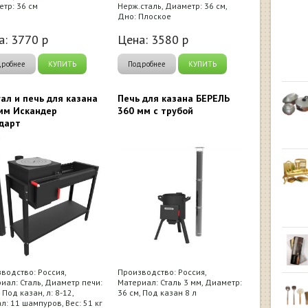
тр: 36 см
Нерж.сталь, Диаметр: 36 см,
Дно: Плоское
а:
3770
р
Цена:
3580
р
дробнее
КУПИТЬ
Подробнее
КУПИТЬ
ал и печь для казана
Печь для казана БЕРЕЛЬ
мм Искандер
360 мм с трубой
дарт
водство: Россия,
Производство: Россия,
иал: Сталь, Диаметр печи:
Материал: Сталь 3 мм, Диаметр:
 Под казан, л: 8-12,
36 см, Под казан 8 л
л: 11 шампуров, Вес: 51 кг