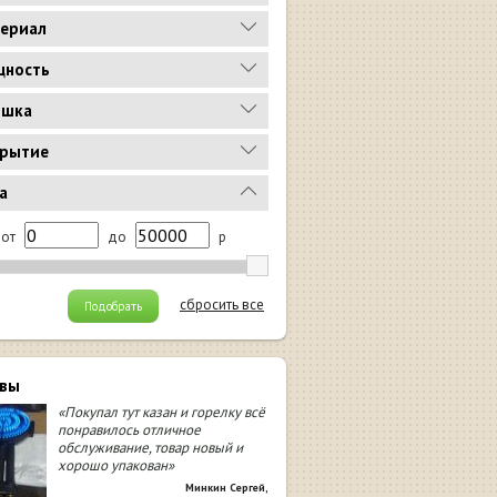
ериал
ность
ышка
рытие
а
от
до
р
сбросить все
Подобрать
вы
«Покупал тут казан и горелку всё
понравилось отличное
обслуживание, товар новый и
хорошо упакован»
Минкин Сергей
,