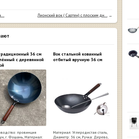
...
Лионский вок ( Сартен) с плоским дн...
→
пают
традиционный 36 см
Вок стальной кованный
лённый с деревянной
отбитый вручную 36 см
ой
водство: провинция
Материал: Углеродистая сталь,
ун, г. Фошань, Материал:
Диаметр: 36 см, Ручка: Дерево,