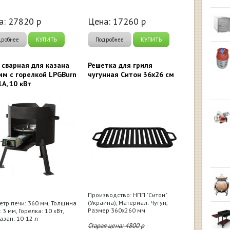
а:
27820
р
Цена:
17260
р
дробнее
КУПИТЬ
Подробнее
КУПИТЬ
 сварная для казана
Решетка для гриля
мм с горелкой LPGBurn
чугунная Ситон 36x26 см
1A, 10 кВт
Производство: НПП "Ситон"
(Украина), Материал: Чугун,
тр печи: 360 мм, Толщина
Размер 360x260 мм
 3 мм, Горелка: 10 кВт,
азан: 10-12 л
Старая цена:
4800
р