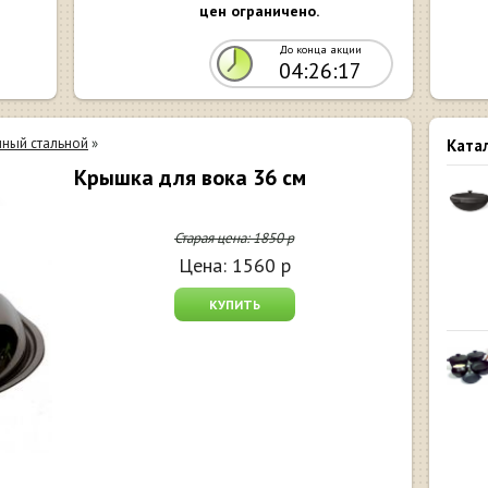
цен ограничено.
До конца акции
04:26:16
нный стальной
»
Ката
Крышка для вока 36 см
Старая цена:
1850
р
Цена:
1560
р
КУПИТЬ