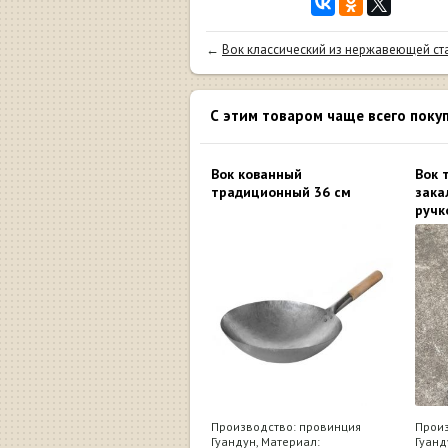
←
Вок классический из нержавеющей ста
С этим товаром чаще всего поку
Вок кованный
Вок 
традиционный 36 см
зака
ручк
Производство: провинция
Произ
Гуандун, Материал:
Гуанд