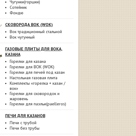
Чугунки(горшки)
Сотейник
Фондю
СКОВОРОДА ВОК (WOK)
Вок традиционный стальной
Вок чугунный
ГАЗОВЫЕ ПЛИТЫ ДЛЯ ВОКА,
КАЗАНА
Горелки для казана
Горелки для ВОК (WOK)
Горелки для печей под казан
Настольная газовая плита
Комплекты «горелка + казан /
вок»
Горелки для сковородок и
жаровень
Горелки для паэльи(paelleros)
ПЕЧИ ДЛЯ КАЗАНОВ
Печи с трубой
Печи без трубы