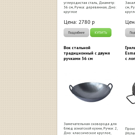
углеродистая сталь, Диаметр:
Закал
36 см, Ручка: деревянная, Дно:
см, Р
круглое
кругл
Цена:
2780
р
Цен
Подробнее
КУПИТЬ
По
Вок стальной
Грил
традиционный c двумя
Esma
ручками 36 см
с ло
Замечательная сковорода для
блюд азиатской кухни, Ручки: 2,
Произ
Дно: классическое круглое,
(Испа