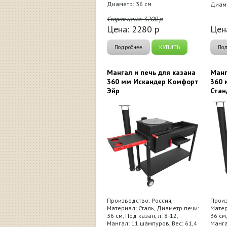
Диаметр: 36 см
Диаме
Старая цена:
3200
р
Цена:
2280
р
Цен
Подробнее
КУПИТЬ
По
Мангал и печь для казана
Манг
360 мм Искандер Комфорт
360 
Эйр
Стан
Производство: Россия,
Произ
Материал: Сталь, Диаметр печи:
Матер
36 см, Под казан, л: 8-12,
36 см,
Мангал: 11 шампуров, Вес: 61,4
Манга