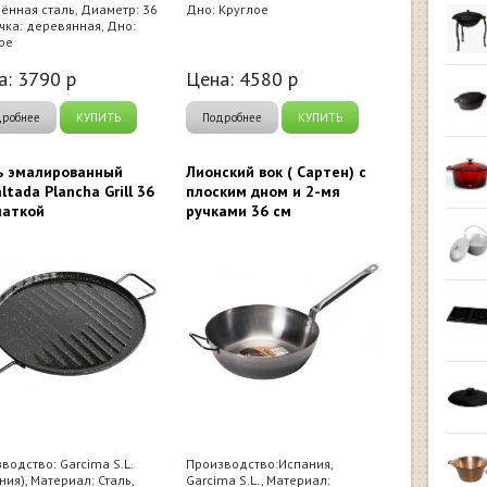
ённая сталь, Диаметр: 36
Дно: Круглое
учка: деревянная, Дно:
ое
а:
3790
р
Цена:
4580
р
дробнее
КУПИТЬ
Подробнее
КУПИТЬ
ь эмалированный
Лионский вок ( Сартен) с
ltada Plancha Grill 36
плоским дном и 2-мя
паткой
ручками 36 см
водство: Garcima S.L.
Производство:Испания,
ния), Материал: Сталь,
Garcima S.L., Материал: