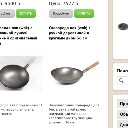
а:
9500
р
Цена:
3577
р
дробнее
КУПИТЬ
Подробнее
КУПИТЬ
орода вок (wok) с
Сковорода вок (wok) с
вянной ручкой,
ручкой деревянной и
нный оригинальный
круглым дном 36 см
м
Поис
Про
рода для блюд азиатской
Замечательная сковорода для
, углеродистая сталь,
блюд азиатской кухни,
Объ
 моется
натуральный материал,
классическое круглое дно.
Диаметр: 36 см
Диа