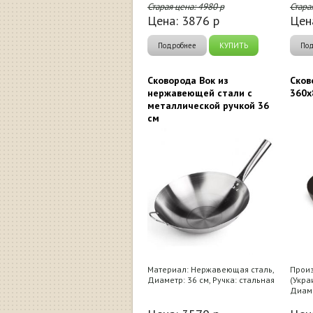
Старая цена:
4980
р
Стара
Цена:
3876
р
Цен
Подробнее
КУПИТЬ
По
Сковорода Вок из
Сков
нержавеющей стали с
360х
металлической ручкой 36
см
Материал: Нержавеющая сталь,
Произ
Диаметр: 36 см, Ручка: стальная
(Укра
Диаме