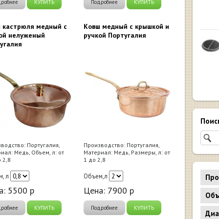
дробнее
КУПИТЬ
Подробнее
КУПИТЬ
 кастрюля медный с
Ковш медный с крышкой и
ой нелуженый
ручкой Португалия
угалия
Поис
водство: Португалия,
Производство: Португалия,
иал: Медь, Объем, л: от
Материал: Медь, Размеры, л: от
 2,8
1 до 2,8
, л
Объем,л
Про
а:
5500
р
Цена:
7900
р
Объ
дробнее
КУПИТЬ
Подробнее
КУПИТЬ
Диа