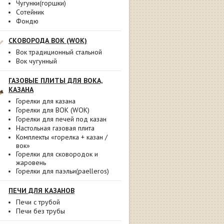
Чугунки(горшки)
Сотейник
Фондю
СКОВОРОДА ВОК (WOK)
Вок традиционный стальной
Вок чугунный
ГАЗОВЫЕ ПЛИТЫ ДЛЯ ВОКА,
КАЗАНА
Горелки для казана
Горелки для ВОК (WOK)
Горелки для печей под казан
Настольная газовая плита
Комплекты «горелка + казан /
вок»
Горелки для сковородок и
жаровень
Горелки для паэльи(paelleros)
ПЕЧИ ДЛЯ КАЗАНОВ
Печи с трубой
Печи без трубы