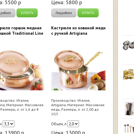
а:
5500
р
Цена:
5800
р
дробнее
КУПИТЬ
Подробнее
КУПИТЬ
рюля горшок медная
Кастрюля из кованой меди
ышкой Traditional Line
с ручкой Artigiana
водство: Италия,
Производство: Италия,
iana, Материал: Массивная
Artigiana, Материал: Массивная
 Размеры, л: от 1,6 до 8
медь, Размеры, л: от 2,00 до
10,5
м
Объем, л
а:
13900
р
Цена:
13000
р