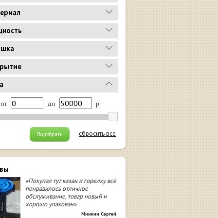
ериал
ность
ышка
рытие
а
от
до
р
сбросить все
Подобрать
вы
«Покупал тут казан и горелку всё
понравилось отличное
обслуживание, товар новый и
хорошо упакован»
Минкин Сергей
,