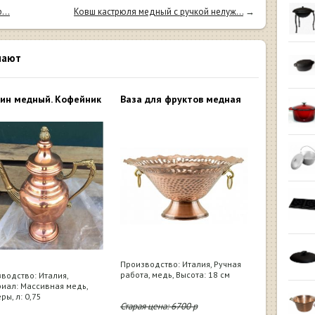
...
Ковш кастрюля медный с ручкой нелуж...
→
пают
ин медный. Кофейник
Ваза для фруктов медная
Производство: Италия, Ручная
работа, медь, Высота: 18 см
водство: Италия,
иал: Массивная медь,
ры, л: 0,75
Старая цена:
6700
р