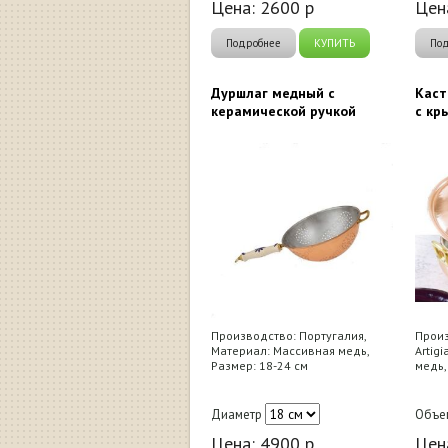
Цена:
2600
р
Цен
Подробнее
КУПИТЬ
По
Дуршлаг медный с
Каст
керамической ручкой
с кр
Производство: Португалия,
Произ
Материал: Массивная медь,
Artig
Размер: 18-24 см
медь,
Диаметр
Объе
Цена:
4900
р
Цен