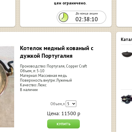
цен ограничено.
До конца акции
02:38:09
Ката
Котелок медный кованый с
дужкой Португалия
Производство: Португаля, Сopper Craft
Объем, л: 5-10
Материал: Массивная медь
Поверхность внутри: Луженый
Качество: Люкс
В наличии
Объем,л
Цена:
11500
р
КУПИТЬ