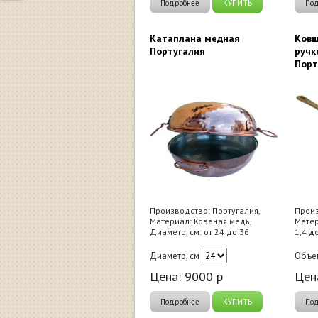
Подробнее
КУПИТЬ
По
Катаплана медная
Ковш
Португалия
ручк
Порт
Производство: Португалия,
Произ
Материал: Кованая медь,
Матер
Диаметр, см: от 24 до 36
1,4 до
Диаметр, см
Объем
Цена:
9000
р
Цен
Подробнее
КУПИТЬ
По