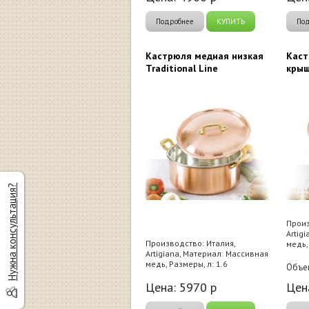
Подробнее
КУПИТЬ
По
Кастрюля медная низкая
Каст
Traditional Line
крыш
Нужна консультация?
Произ
Artig
Производство: Италия,
медь,
Artigiana, Материал: Массивная
медь, Размеры, л: 1.6
Объем
Цена:
5970
р
Цен