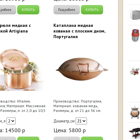
дробнее
КУПИТЬ
Подробнее
КУПИТЬ
рюля медная с
Катаплана медная
кой Artigiana
кованая с плоским дном,
Португалия
водство: Италия,
Производство: Португалия,
iana, Материал: Массивная
Материал: кованая медь,
 Размеры, л: от 2,0 до 10,5
Размеры, д: от 21 до 36 см.
, л
Диаметр,см
а:
14500
р
Цена:
5800
р