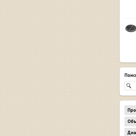
Поис
Про
Объ
Диа