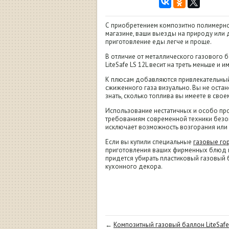
С приобретением композитно полимерног
магазине, ваши выезды на природу или д
приготовление еды легче и проще.
В отличие от металлического газового б
LiteSafe LS 12L весит на треть меньше и
К плюсам добавляются привлекательный
сжиженного газа визуально. Вы не остан
знать, сколько топлива вы имеете в сво
Использование нестатичных и особо пр
требованиям современной техники безо
исключает возможность возгорания или
Если вы купили специальные
газовые го
приготовления ваших фирменных блюд на
придется убирать пластиковый газовый 
кухонного декора.
←
Композитный газовый баллон LiteSafe.