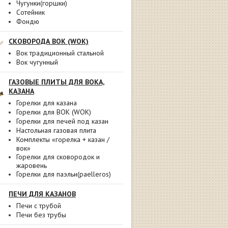
Чугунки(горшки)
Сотейник
Фондю
СКОВОРОДА ВОК (WOK)
Вок традиционный стальной
Вок чугунный
ГАЗОВЫЕ ПЛИТЫ ДЛЯ ВОКА,
КАЗАНА
Горелки для казана
Горелки для ВОК (WOK)
Горелки для печей под казан
Настольная газовая плита
Комплекты «горелка + казан /
вок»
Горелки для сковородок и
жаровень
Горелки для паэльи(paelleros)
ПЕЧИ ДЛЯ КАЗАНОВ
Печи с трубой
Печи без трубы