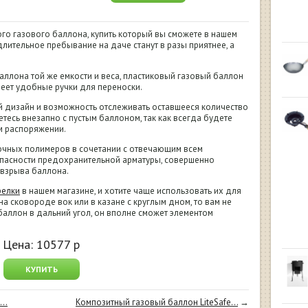
о газового баллона, купить который вы сможете в нашем
лительное пребывание на даче станут в разы приятнее, а
аллона той же емкости и веса, пластиковый газовый баллон
 имеет удобные ручки для переноски.
 дизайн и возможность отслеживать оставшееся количество
етесь внезапно с пустым баллоном, так как всегда будете
ем распоряжении.
очных полимеров в сочетании с отвечающим всем
пасности предохранительной арматуры, совершенно
 взрыва баллона.
релки
в нашем магазине, и хотите чаще использовать их для
 сковороде вок или в казане с круглым дном, то вам не
баллон в дальний угол, он вполне сможет элементом
Цена:
10577
р
КУПИТЬ
..
Композитный газовый баллон LiteSafe...
→