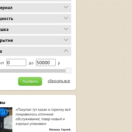
ериал
ность
ышка
рытие
а
от
до
р
сбросить все
Подобрать
вы
«Покупал тут казан и горелку всё
понравилось отличное
обслуживание, товар новый и
хорошо упакован»
Минкин Сергей
,