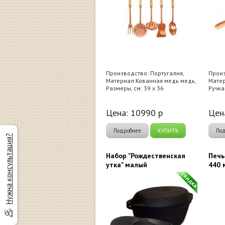
Производство: Португалия,
Произ
Материал:Кованная медь медь,
Матер
Размеры, см: 39 х 36
Ручка
Цена:
10990
р
Цен
Подробнее
КУПИТЬ
По
Нужна консультация?
Набор "Рождественская
Печь
утка" малый
440 