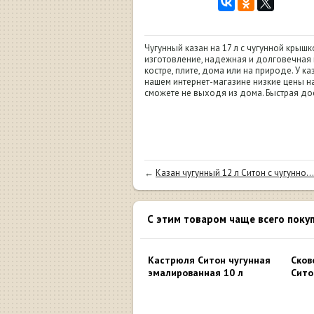
Чугунный казан на 17 л с чугунной крыш
изготовление, надежная и долговечная 
костре, плите, дома или на природе. У к
нашем интернет-магазине низкие цены на 
сможете не выходя из дома. Быстрая до
←
Казан чугунный 12 л Ситон с чугунно...
С этим товаром чаще всего поку
Кастрюля Ситон чугунная
Сков
эмалированная 10 л
Сито