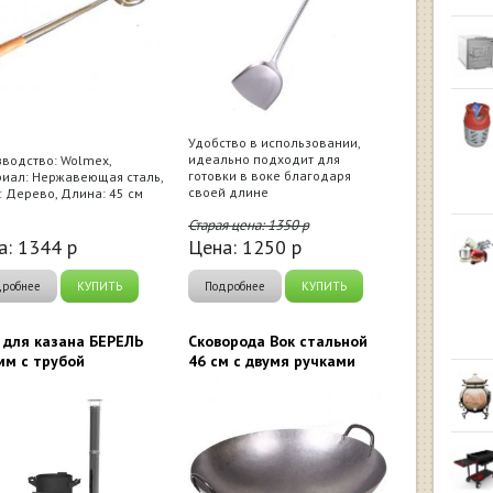
Удобство в использовании,
идеально подходит для
водство: Wolmex,
готовки в воке благодаря
иал: Нержавеющая сталь,
своей длине
: Дерево, Длина: 45 см
Старая цена:
1350
р
а:
1344
р
Цена:
1250
р
дробнее
КУПИТЬ
Подробнее
КУПИТЬ
 для казана БЕРЕЛЬ
Сковорода Вок стальной
мм с трубой
46 см c двумя ручками