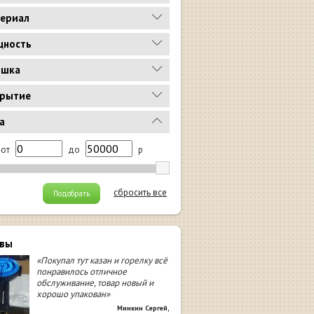
ериал
ность
ышка
рытие
а
от
до
р
сбросить все
Подобрать
вы
«Покупал тут казан и горелку всё
понравилось отличное
обслуживание, товар новый и
хорошо упакован»
Минкин Сергей
,