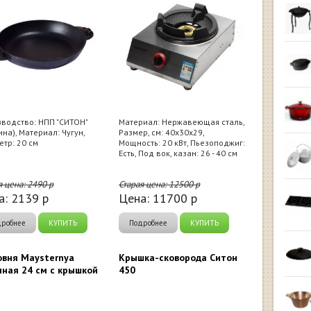
водство: НПП "СИТОН"
Материал: Нержавеющая сталь,
ина), Материал: Чугун,
Размер, см: 40х30х29,
тр: 20 см
Мощность: 20 кВт, Пьезоподжиг:
Есть, Под вок, казан: 26 - 40 см
я цена:
2490
р
Старая цена:
12500
р
а:
2139
р
Цена:
11700
р
дробнее
КУПИТЬ
Подробнее
КУПИТЬ
вня Maysternya
Крышка-сковорода Ситон
нная 24 см с крышкой
450