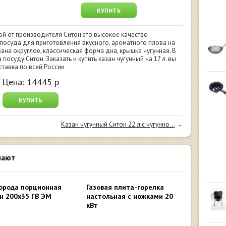
КУПИТЬ
кой от производителя Ситон это высокое качество
посуда для приготовления вкусного, ароматного плова на
азана округлое, классическая форма дна, крышка чугунная. В
посуду Ситон. Заказать и купить казан чугунный на 17 л. вы
ставка по всей России
Цена:
14445
р
КУПИТЬ
Казан чугунный Ситон 22 л с чугунно...
→
пают
орода порционная
Газовая плита-горелка
н 200x35 ГВ ЭМ
настольная с ножками 20
кВт