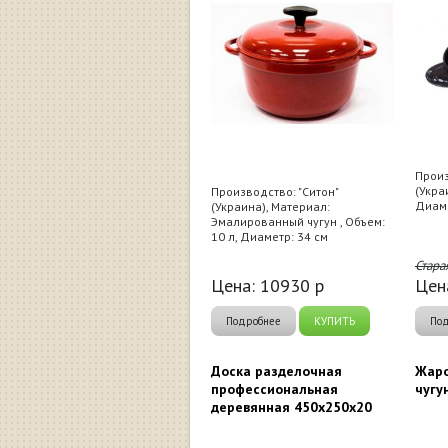
Произ
(Укра
Производство: "Ситон"
Диаме
(Украина), Материал:
Эмалированный чугун , Объем:
10 л, Диаметр: 34 см
Стара
Цена:
10930
р
Цен
Подробнее
КУПИТЬ
По
Доска разделочная
Жаро
профессиональная
чугу
деревянная 450x250x20