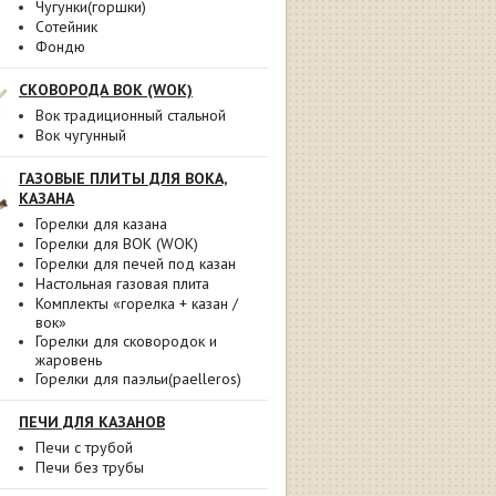
Чугунки(горшки)
Сотейник
Фондю
СКОВОРОДА ВОК (WOK)
Вок традиционный стальной
Вок чугунный
ГАЗОВЫЕ ПЛИТЫ ДЛЯ ВОКА,
КАЗАНА
Горелки для казана
Горелки для ВОК (WOK)
Горелки для печей под казан
Настольная газовая плита
Комплекты «горелка + казан /
вок»
Горелки для сковородок и
жаровень
Горелки для паэльи(paelleros)
ПЕЧИ ДЛЯ КАЗАНОВ
Печи с трубой
Печи без трубы