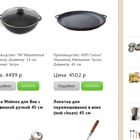
водство: ТМ "Maysternya"
Производство: НПП "Ситон"
ина), Диаметр: 24 см,
(Украина), Материал: Чугун,
иал: Чугун
Диаметр: 45 см
а:
4499
р
Цена:
4502
р
дробнее
КУПИТЬ
Подробнее
КУПИТЬ
а Wolmex для Вок с
Лопатка для
вянной ручкой 45 см
перемешивания в воке
(wok chuan) 45 см