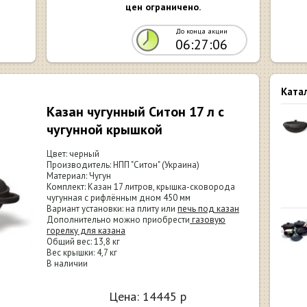
цен ограничено.
До конца акции
06:27:05
Ката
Казан чугунный Ситон 17 л с
чугунной крышкой
Цвет: черный
Производитель: НПП "Ситон" (Украина)
Материал: Чугун
Комплект: Казан 17 литров, крышка-сковорода
чугунная с рифлённым дном 450 мм
Вариант установки: на плиту или
печь под казан
Дополнительно можно приобрести
газовую
горелку для казана
Общий вес: 13,8 кг
Вес крышки: 4,7 кг
В наличии
Цена:
14445
р