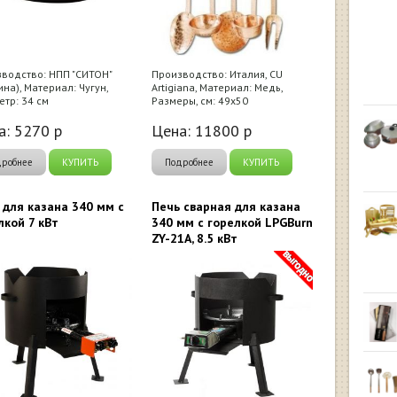
водство: НПП "СИТОН"
Производство: Италия, CU
ина), Материал: Чугун,
Artigiana, Материал: Медь,
тр: 34 см
Размеры, см: 49x50
а:
5270
р
Цена:
11800
р
дробнее
КУПИТЬ
Подробнее
КУПИТЬ
 для казана 340 мм с
Печь сварная для казана
лкой 7 кВт
340 мм с горелкой LPGBurn
ZY-21A, 8.5 кВт