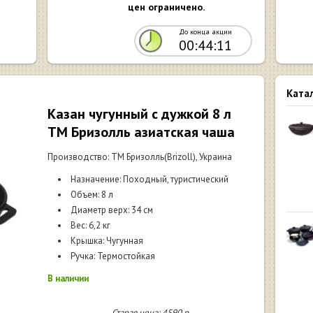
цен ограничено.
До конца акции
00:44:10
Ката
Казан чугунный с дужкой 8 л
ТМ Бризолль азиатская чаша
Производство: ТМ Бризолль(Brizoll), Украина
Назначение: Походный, туристический
Объем: 8 л
Диаметр верх: 34 см
Вес: 6,2 кг
Крышка: Чугунная
Ручка: Термостойкая
В наличии
Старая цена:
4590
р