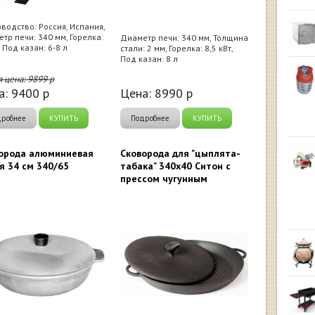
водство: Россия, Испания,
тр печи: 340 мм, Горелка:
Диаметр печи: 340 мм, Толщина
, Под казан: 6-8 л
стали: 2 мм, Горелка: 8,5 кВт,
Под казан: 8 л
я цена:
9899
р
а:
9400
р
Цена:
8990
р
дробнее
КУПИТЬ
Подробнее
КУПИТЬ
орода алюминиевая
Сковорода для "цыплята-
я 34 см 340/65
табака" 340х40 Ситон с
прессом чугунным