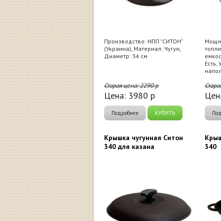
Производство: НПП "СИТОН"
Мощно
(Украина), Материал: Чугун,
топли
Диаметр: 34 см
емкос
Есть,
напол
Старая цена:
2290
р
Стара
Цена:
3980
р
Цен
Подробнее
КУПИТЬ
По
Крышка чугунная Ситон
Крыш
340 для казана
340