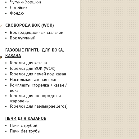
Чугунки(горшки)
Сотейник
Фондю
СКОВОРОДА ВОК (WOK)
Вок традиционный стальной
Вок чугунный
ГАЗОВЫЕ ПЛИТЫ ДЛЯ ВОКА,
КАЗАНА
Горелки для казана
Горелки для ВОК (WOK)
Горелки для печей под казан
Настольная газовая плита
Комплекты «горелка + казан /
вок»
Горелки для сковородок и
жаровень
Горелки для паэльи(paelleros)
ПЕЧИ ДЛЯ КАЗАНОВ
Печи с трубой
Печи без трубы