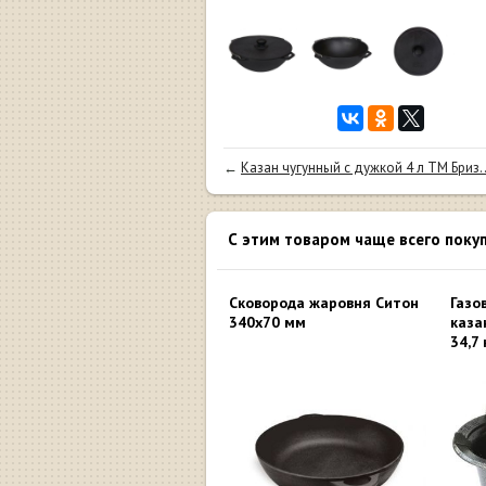
←
Казан чугунный с дужкой 4 л ТМ Бриз..
С этим товаром чаще всего поку
Сковорода жаровня Ситон
Газо
340х70 мм
каза
34,7