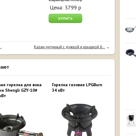
Цена:
3799
р
КУПИТЬ
.
Казан чугунный с дужкой и крышкой 6...
→
пают
вая горелка для вока
Горелка газовая LPGBurn
на Shengli GZY-10#
34 кВт
 кВт