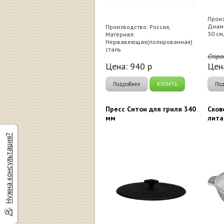
Произ
Диаме
Производство: Россия,
30 см
Материал:
Нержавеющая(полированная)
сталь
Стара
Цена:
940
р
Цен
Подробнее
КУПИТЬ
По
Пресс Ситон для гриля 340
Сков
мм
лита
Нужна консультация?