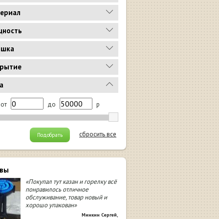
ериал
ность
ышка
рытие
а
от
до
р
сбросить все
Подобрать
вы
«Покупал тут казан и горелку всё
понравилось отличное
обслуживание, товар новый и
хорошо упакован»
Минкин Сергей
,