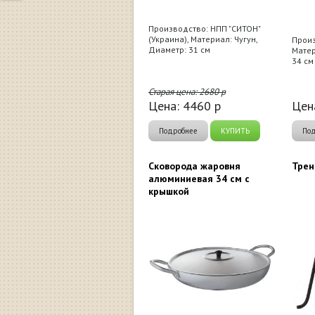
Производство: НПП "СИТОН"
(Украина), Материал: Чугун,
Произ
Диаметр: 31 см
Матер
34 см
Старая цена:
2680
р
Цена:
4460
р
Цен
Подробнее
КУПИТЬ
По
Сковорода жаровня
Трен
алюминиевая 34 см с
крышкой