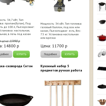
сть: 34,7 кВт, Тип
ва: пропан(бутан), Под
Мощность: 34 кВт, Тип топлива:
ть до 100 л, Пьезорозжиг:
газовый баллон, под вок или
 Установка: настольная,
казан, Пьезоподжиг: есть, Вес:
ьная, в печь под казан
7.5 кг. Установка настольная
или врезка
я цена:
15990
р
а:
14800
р
Цена:
11700
р
дробнее
КУПИТЬ
Подробнее
КУПИТЬ
ка-сковорода Ситон
Кухонный набор 5
предметов ручная работа