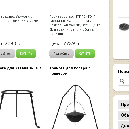
водство: Удмуртия,
Производство: НПП "СИТОН"
иал: Алюминий, Диаметр:
(Украина). Материал: Чугун,
Размер: 340х40 мм, Вес: 10,1 кг.
Для всех типов плит. Есть в
наличии
а:
2090
р
Цена:
7789
р
дробнее
КУПИТЬ
Подробнее
КУПИТЬ
ога для казана 8-10 л
Тренога для костра с
Поис
подвесом
Про
Объ
Диа