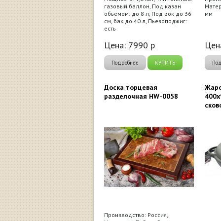
газовый баллон, Под казан
Матер
объемом: до 8 л, Под вок до 36
мм
см, бак до 40 л, Пьезоподжиг:
есть
Цена:
7990
р
Цен
Подробнее
КУПИТЬ
По
Доска торцевая
Жаро
разделочная HW-0058
400х
сков
Производство: Россия,