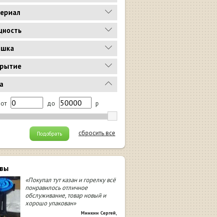
ериал
ность
ышка
рытие
а
от
до
р
сбросить все
Подобрать
вы
«Покупал тут казан и горелку всё
понравилось отличное
обслуживание, товар новый и
хорошо упакован»
Минкин Сергей
,