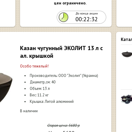
цен ограничено.
До конца акции
00:22:31
Ката
Казан чугунный ЭКОЛИТ 13 л с
ал. крышкой
Особо тяжелый!
Производитель: ООО "Эколит" (Украина)
Диаметр,см: 40
Объем: 13 л
Вес: 11.2 кг
Крышка: Литой алюминий
В наличии
Старая цена:
5680
р