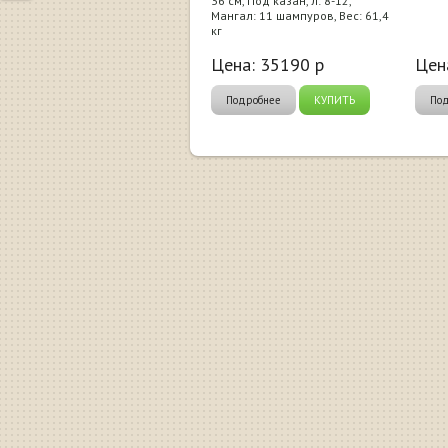
36 см, Под казан, л: 8-12,
Мангал: 11 шампуров, Вес: 61,4
кг
Цена:
35190
р
Цен
Подробнее
КУПИТЬ
По