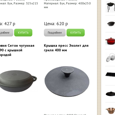
иал: Бук, Размер: 325х215
Материал: Бук, Размер: 400х250
мм
а:
427
р
Цена:
620
р
дробнее
КУПИТЬ
Подробнее
КУПИТЬ
вня Ситон чугунная
Крышка пресс Эколит для
90 с крышкой
гриля 400 мм
ородой