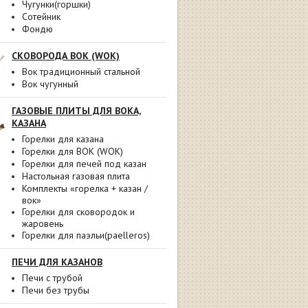
Чугунки(горшки)
Сотейник
Фондю
СКОВОРОДА ВОК (WOK)
Вок традиционный стальной
Вок чугунный
ГАЗОВЫЕ ПЛИТЫ ДЛЯ ВОКА,
КАЗАНА
Горелки для казана
Горелки для ВОК (WOK)
Горелки для печей под казан
Настольная газовая плита
Комплекты «горелка + казан /
вок»
Горелки для сковородок и
жаровень
Горелки для паэльи(paelleros)
ПЕЧИ ДЛЯ КАЗАНОВ
Печи с трубой
Печи без трубы