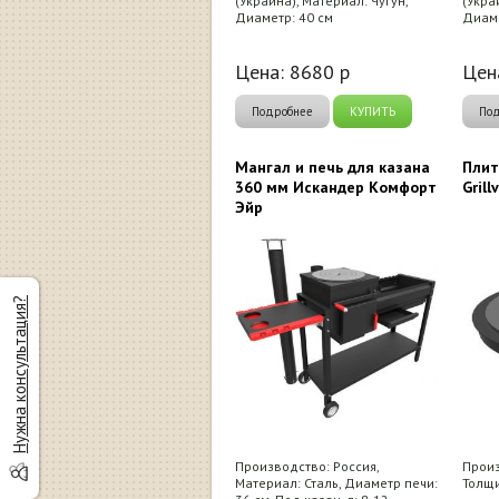
(Украина), Материал: Чугун,
(Укра
Диаметр: 40 см
Диаме
Цена:
8680
р
Цен
Подробнее
КУПИТЬ
По
Мангал и печь для казана
Плит
360 мм Искандер Комфорт
Grill
Эйр
Нужна консультация?
Производство: Россия,
Произ
Материал: Сталь, Диаметр печи:
Толщи