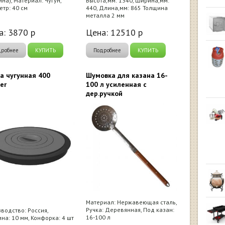
ина), Материал: Чугун,
Высота,мм: 1340, Ширина,мм:
тр: 40 см
440, Длина,мм: 865 Толщина
металла 2 мм
а:
3870
р
Цена:
12510
р
дробнее
КУПИТЬ
Подробнее
КУПИТЬ
а чугунная 400
Шумовка для казана 16-
ver
100 л усиленная с
дер.ручкой
Материал: Нержавеющая сталь,
Ручка: Деревянная, Под казан:
водство: Россия,
16-100 л
на: 10 мм, Конфорка: 4 шт