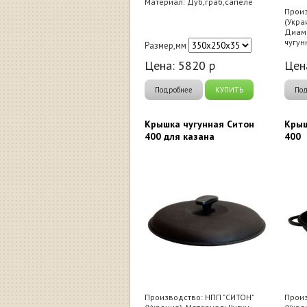
Материал: Дуб,граб,сапеле
Произ
(Укра
Диаме
чугун
Размер,мм
Цена:
5820
р
Цен
Подробнее
КУПИТЬ
По
Крышка чугунная Ситон
Крыш
400 для казана
400
Производство: НПП "СИТОН"
Произ