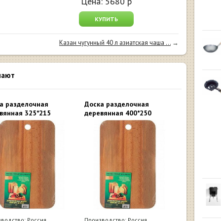
Цена:
5680
р
КУПИТЬ
Казан чугунный 40 л азиатская чаша ...
→
пают
а разделочная
Доска разделочная
вянная 325*215
деревянная 400*250
водство: Россия,
Производство: Россия,