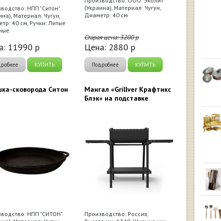
Производство: ООО "Эколит"
(Украина), Материал: Чугун,
водство: НПП "Ситон"
Диаметр: 40 см
ина), Материал: Чугун,
тр: 40 см, Ручки: Литые
ные
Старая цена:
3200
р
а:
11990
р
Цена:
2880
р
дробнее
КУПИТЬ
Подробнее
КУПИТЬ
ка-сковорода Ситон
Мангал «Grillver Крафтикс
Блэк» на подставке
водство: НПП "СИТОН"
Производство: Россия,