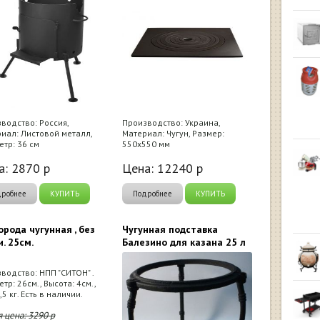
водство: Россия,
Производство: Украина,
иал: Листовой металл,
Материал: Чугун, Размер:
тр: 36 см
550х550 мм
а:
2870
р
Цена:
12240
р
дробнее
КУПИТЬ
Подробнее
КУПИТЬ
орода чугунная , без
Чугунная подставка
и. 25см.
Балезино для казана 25 л
водство: НПП "СИТОН" .
тр: 26см., Высота: 4см.,
,5 кг. Есть в наличии.
я цена:
3290
р