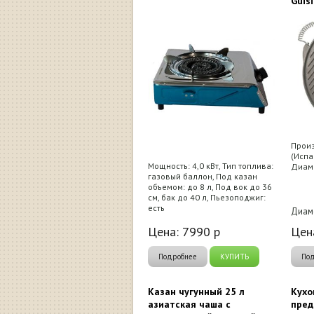
Guis
Произ
(Испа
Мощность: 4,0 кВт, Тип топлива:
Диаме
газовый баллон, Под казан
объемом: до 8 л, Под вок до 36
см, бак до 40 л, Пьезоподжиг:
есть
Диам
Цена:
7990
р
Цен
Подробнее
КУПИТЬ
По
Казан чугунный 25 л
Кухо
азиатская чаша с
пред