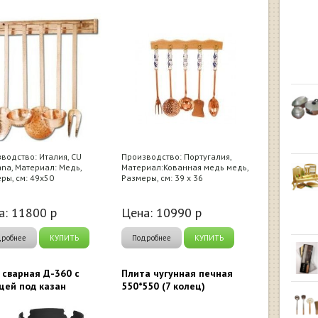
водство: Италия, CU
Производство: Португалия,
iana, Материал: Медь,
Материал:Кованная медь медь,
ры, см: 49x50
Размеры, см: 39 х 36
а:
11800
р
Цена:
10990
р
дробнее
КУПИТЬ
Подробнее
КУПИТЬ
 сварная Д-360 с
Плита чугунная печная
цей под казан
550*550 (7 колец)