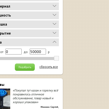
ериал
ность
ышка
рытие
а
от
до
р
сбросить все
Подобрать
вы
«Покупал тут казан и горелку всё
понравилось отличное
обслуживание, товар новый и
хорошо упакован»
Минкин Сергей
,