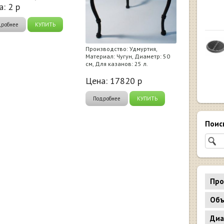
а:
2
р
дробнее
КУПИТЬ
Производство: Удмуртия,
Материал: Чугун, Диаметр: 50
см, Для казанов: 25 л.
Цена:
17820
р
Подробнее
КУПИТЬ
Поис
Про
Объ
Диа