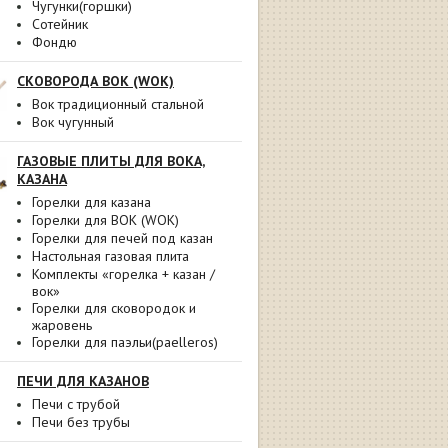
Чугунки(горшки)
Сотейник
Фондю
СКОВОРОДА ВОК (WOK)
Вок традиционный стальной
Вок чугунный
ГАЗОВЫЕ ПЛИТЫ ДЛЯ ВОКА,
КАЗАНА
Горелки для казана
Горелки для ВОК (WOK)
Горелки для печей под казан
Настольная газовая плита
Комплекты «горелка + казан /
вок»
Горелки для сковородок и
жаровень
Горелки для паэльи(paelleros)
ПЕЧИ ДЛЯ КАЗАНОВ
Печи с трубой
Печи без трубы