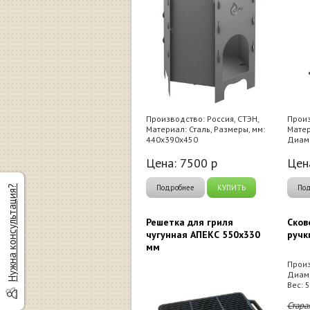
Производство: Россия, СТЭН,
Произ
Материал: Сталь, Размеры, мм:
Матер
440х390х450
Диаме
Цена:
7500
р
Цен
Подробнее
КУПИТЬ
По
Нужна консультация?
Решетка для гриля
Сков
чугунная АПЕКС 550х330
ручк
мм
Произ
Диаме
Вес: 5
Стара