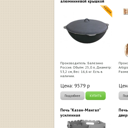
алюминиевой крышкой
Производитель: Балезино
Произ
Россия. Объём: 25,0 л, Диаметр:
Artig
53,2 см, Вес: 16,6 кг. Есть в
Разме
наличии.
Цена:
9579
р
Цен
Подробнее
КУПИТЬ
По
Печь "Казан-Мангал"
Печь
усиленная
двер