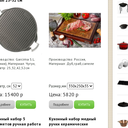
ion 25-52 см
водство: Garcima S.L.
Производство: Россия,
ния), Материал: Чугун,
Материал: Дуб,граб,сапеле
тр: 25,32,42,52см
етр, см
Размер,мм
а:
15400
р
Цена:
5820
р
дробнее
КУПИТЬ
Подробнее
КУПИТЬ
нный набор 5
Кухонный набор медный
метов ручная работа
ручки керамические