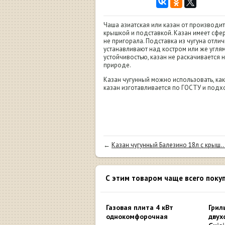
Чаша азиатская или казан от производит
крышкой и подставкой. Казан имеет сфе
не пригорала. Подставка из чугуна отл
устанавливают над костром или же угля
устойчивостью, казан не раскачивается н
природе.
Казан чугунный можно использовать, как
казан изготавливается по ГОСТУ и подх
←
Казан чугунный Балезино 18л с крыш...
С этим товаром чаще всего поку
Газовая плита 4 кВт
Грил
однокомфорочная
двух