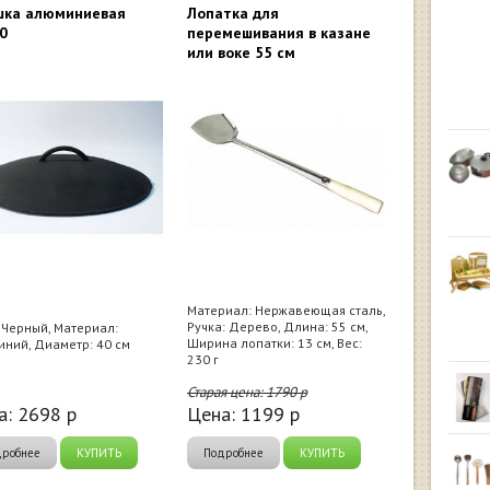
ка алюминиевая
Лопатка для
0
перемешивания в казане
или воке 55 см
Материал: Нержавеющая сталь,
Ручка: Дерево, Длина: 55 см,
 Черный, Материал:
Ширина лопатки: 13 см, Вес:
ний, Диаметр: 40 см
230 г
Старая цена:
1790
р
а:
2698
р
Цена:
1199
р
дробнее
КУПИТЬ
Подробнее
КУПИТЬ