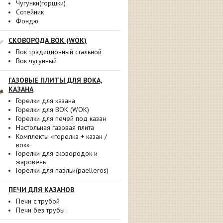
Чугунки(горшки)
Сотейник
Фондю
СКОВОРОДА ВОК (WOK)
Вок традиционный стальной
Вок чугунный
ГАЗОВЫЕ ПЛИТЫ ДЛЯ ВОКА,
КАЗАНА
Горелки для казана
Горелки для ВОК (WOK)
Горелки для печей под казан
Настольная газовая плита
Комплекты «горелка + казан /
вок»
Горелки для сковородок и
жаровень
Горелки для паэльи(paelleros)
ПЕЧИ ДЛЯ КАЗАНОВ
Печи с трубой
Печи без трубы