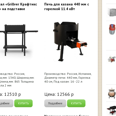
ал «Grillver Крафтикс
Печь для казана 440 мм с
» на подставке
горелкой 11.4 кВт
водство: Россия,
Производство: Россия, Испания,
а,мм: 1340, Ширина,мм:
Диаметр печи: 440 мм, Горелка:
Длина,мм: 865 Толщина
40 см, Под казан: 16 - 22 л
ла 2 мм
а:
12510
р
Цена:
12566
р
дробнее
КУПИТЬ
Подробнее
КУПИТЬ