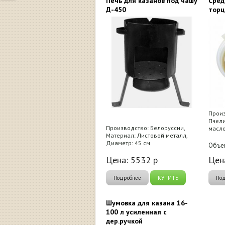
Печь для казанов под чашу
Сред
Д-450
торц
Произ
Пчели
Производство: Белоруссии,
масл
Материал: Листовой металл,
Диаметр: 45 см
Объем
Цена:
5532
р
Цен
Подробнее
КУПИТЬ
По
Шумовка для казана 16-
100 л усиленная с
дер.ручкой