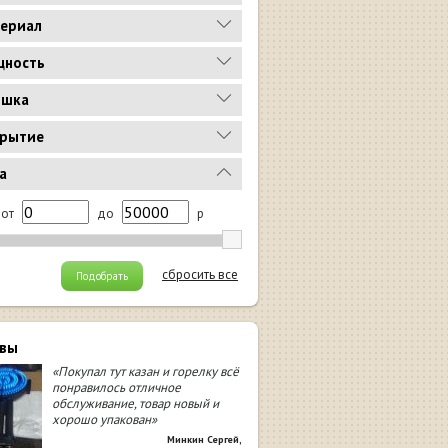
ериал
ность
ышка
рытие
а
от
до
р
сбросить все
Подобрать
вы
«Покупал тут казан и горелку всё
понравилось отличное
обслуживание, товар новый и
хорошо упакован»
Минкин Сергей
,