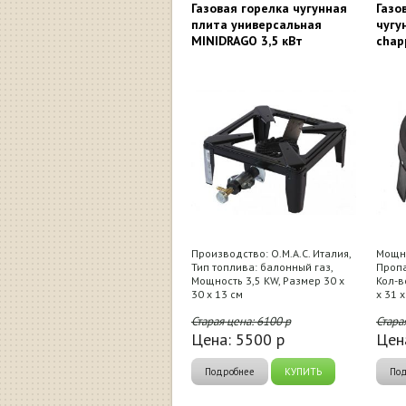
Газовая горелка чугунная
Газо
плита универсальная
чугу
MINIDRAGO 3,5 кВт
chap
Производство: О.М.А.С. Италия,
Мощно
Тип топлива: балонный газ,
Пропа
Мощность 3,5 KW, Размер 30 x
Кол-в
30 x 13 см
x 31 x
Старая цена:
6100
р
Стара
Цена:
5500
р
Цен
Подробнее
КУПИТЬ
По