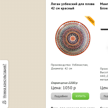
Ляган узбекский для плова
Манг
42 см красный
Блэк
Производство: Узбекистан,
Нужна консультация?
Диаметр: 42 см
Произ
Высот
440, 
метал
Старая цена:
2200
р
Цена:
1050
р
Цен
Подробнее
КУПИТЬ
По