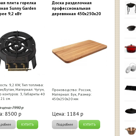
вая плита горелка
Доска разделочная
нная Sunny Garden
профессиональная
pee 9,2 кВт
деревянная 450x250x20
сть: 9,2 KW, Тип топлива:
н/Бутан, Материал: Чугун,
Производство: Россия,
о контуров: 3, Габариты 40
Материал: Бук, Размер:
 21 см.
450x250x20 мм
я цена:
7990
р
а:
8500
р
Цена:
1184
р
дробнее
КУПИТЬ
Подробнее
КУПИТЬ