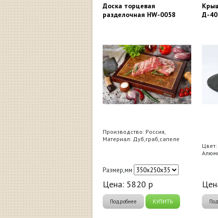
Доска торцевая
Крыш
разделочная HW-0058
Д-40
Производство: Россия,
Материал: Дуб,граб,сапеле
Цвет:
Алюми
Размер,мм
Цена:
5820
р
Цен
Подробнее
КУПИТЬ
По