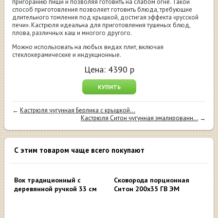
пригоранию пищи и позволяя готовить на слабом огне. Такой
способ приготовления позволяет готовить блюда, требующие
длительного томления под крышкой, достигая эффекта «русской
печи». Кастрюля идеальна для приготовления тушеных блюд,
плова, различных каш и многого другого.
Можно использовать на любых видах плит, включая
стеклокерамические и индукционные.
Цена:
4390
р
КУПИТЬ
←
Кастрюля чугунная Берлика с крышкой...
Кастрюля Ситон чугунная эмалированн...
→
С этим товаром чаще всего покупают
Вок традиционный с
Сковорода порционная
деревянной ручкой 33 см
Ситон 200x35 ГВ ЭМ