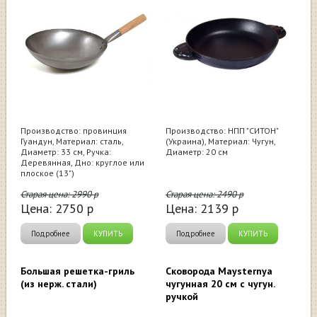
Производство: провинция
Производство: НПП "СИТОН"
Гуандун, Материал: сталь,
(Украина), Материал: Чугун,
Диаметр: 33 см, Ручка:
Диаметр: 20 см
Деревянная, Дно: круглое или
плоское (13")
Старая цена:
2990
р
Старая цена:
2490
р
Цена:
2750
р
Цена:
2139
р
Подробнее
КУПИТЬ
Подробнее
КУПИТЬ
Большая решетка-гриль
Сковорода Maysternya
(из нерж. стали)
чугунная 20 см с чугун.
ручкой