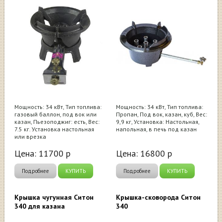
Мощность: 34 кВт, Тип топлива:
Мощность: 34 кВт, Тип топлива:
газовый баллон, под вок или
Пропан, Под вок, казан, куб, Вес:
казан, Пьезоподжиг: есть, Вес:
9,9 кг, Установка: Настольная,
7.5 кг. Установка настольная
напольная, в печь под казан
или врезка
Цена:
11700
р
Цена:
16800
р
Подробнее
КУПИТЬ
Подробнее
КУПИТЬ
Крышка чугунная Ситон
Крышка-сковорода Ситон
340 для казана
340