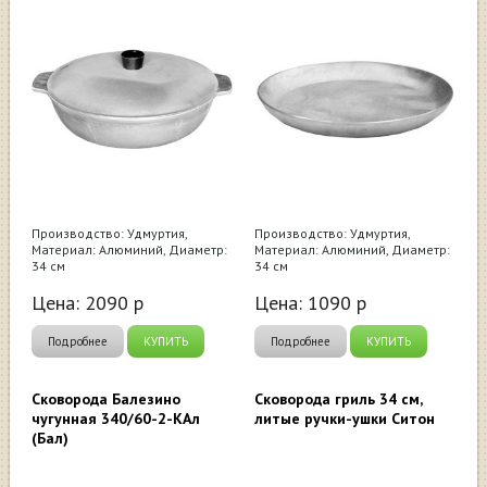
Производство: Удмуртия,
Производство: Удмуртия,
Материал: Алюминий, Диаметр:
Материал: Алюминий, Диаметр:
34 см
34 см
Цена:
2090
р
Цена:
1090
р
Подробнее
КУПИТЬ
Подробнее
КУПИТЬ
Сковорода Балезино
Сковорода гриль 34 см,
чугунная 340/60-2-КАл
литые ручки-ушки Ситон
(Бал)