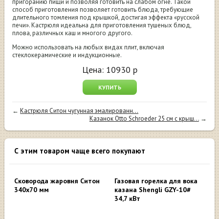
пригоранию пищи и позволяя готовить на слабом огне. Такой
способ приготовления позволяет готовить блюда, требующие
длительного томления под крышкой, достигая эффекта «русской
печи». Кастрюля идеальна для приготовления тушеных блюд,
плова, различных каш и многого другого.
Можно использовать на любых видах плит, включая
стеклокерамические и индукционные.
Цена:
10930
р
КУПИТЬ
←
Кастрюля Ситон чугунная эмалированн...
Казанок Otto Schroeder 25 см c крыш...
→
С этим товаром чаще всего покупают
Сковорода жаровня Ситон
Газовая горелка для вока
340х70 мм
казана Shengli GZY-10#
34,7 кВт