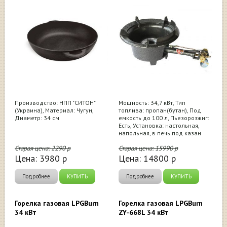
Производство: НПП "СИТОН"
Мощность: 34,7 кВт, Тип
(Украина), Материал: Чугун,
топлива: пропан(бутан), Под
Диаметр: 34 см
емкость до 100 л, Пьезорозжиг:
Есть, Установка: настольная,
напольная, в печь под казан
Старая цена:
2290
р
Старая цена:
15990
р
Цена:
3980
р
Цена:
14800
р
Подробнее
КУПИТЬ
Подробнее
КУПИТЬ
Горелка газовая LPGBurn
Горелка газовая LPGBurn
34 кВт
ZY-668L 34 кВт