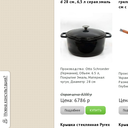
d 28 см., 6,5 л серая.эмаль
грил
см с
Производство: Otto Schroeder
(Германия), Объем: 6.5 л,
Произ
Покрытие Эмаль, Материал:
Украи
Нужна консультация?
чугун, Диаметр: 28 см
Разме
Глуби
Старая цена:
8200
р
Цена:
6786
р
Цен
Подробнее
КУПИТЬ
По
Крышка стеклянная Pyrex
Крыш