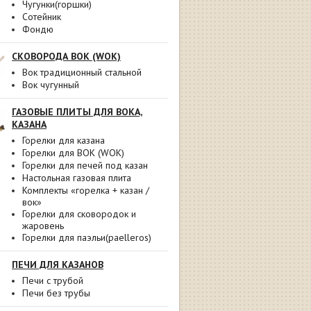
Чугунки(горшки)
Сотейник
Фондю
СКОВОРОДА ВОК (WOK)
Вок традиционный стальной
Вок чугунный
ГАЗОВЫЕ ПЛИТЫ ДЛЯ ВОКА,
КАЗАНА
Горелки для казана
Горелки для ВОК (WOK)
Горелки для печей под казан
Настольная газовая плита
Комплекты «горелка + казан /
вок»
Горелки для сковородок и
жаровень
Горелки для паэльи(paelleros)
ПЕЧИ ДЛЯ КАЗАНОВ
Печи с трубой
Печи без трубы