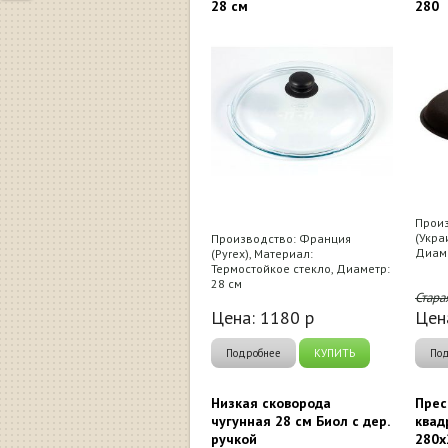
28 см
280
Произ
(Укра
Производство: Франция
Диаме
(Pyrex), Материал:
Термостойкое стекло, Диаметр:
28 см
Стара
Цена:
1180
р
Цен
Подробнее
КУПИТЬ
По
Низкая сковорода
Прес
чугунная 28 см Биол с дер.
квад
ручкой
280х