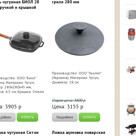
ь чугунная БИОЛ 28
гриля 280 мм
 ручкой и крышкой
Производство: ООО "Эколит"
(Украина), Материал: Чугун,
водство: ООО "Биол"
Диаметр: 28 см
на, Материал: Чугун,
р: 280х280х45 мм,
на: 4,5 см, Крышка: Стекло
Старая цена:
3800
р
а:
3905
р
Цена:
3155
р
дробнее
КУПИТЬ
Подробнее
КУПИТЬ
ка чугунная Ситон
Ложка шумовка поварская