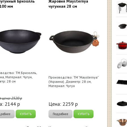
чугунный Бризолль
Жаровня Maysternya
100 мм
чугунная 28 см
водство: ТМ Бризолль,
на, Материал: Чугун,
Производство: ТМ "Maysternya"
тр: 28 см
(Украина) ,Диаметр: 28 см,
Материал: Чугун
я цена:
2520
р
а:
2144
р
Цена:
2259
р
дробнее
КУПИТЬ
Подробнее
КУПИТЬ