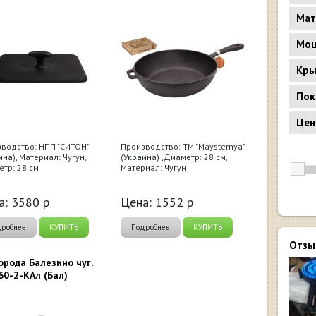
Мат
Мощ
Кр
Пок
Цен
водство: НПП "СИТОН"
Производство: ТМ "Maysternya"
ина), Материал: Чугун,
(Украина) ,Диаметр: 28 см,
тр: 28 см
Материал: Чугун
а:
3580
р
Цена:
1552
р
дробнее
КУПИТЬ
Подробнее
КУПИТЬ
Отзы
орода Балезино чуг.
60-2-КАл (Бал)