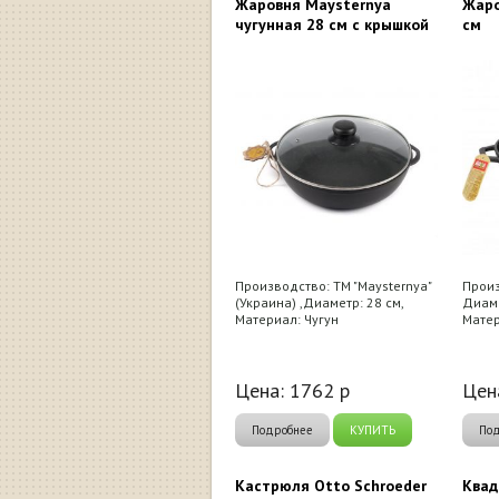
Жаровня Maysternya
Жаро
чугунная 28 см с крышкой
см
Производство: ТМ "Maysternya"
Произ
(Украина) ,Диаметр: 28 см,
Диаме
Материал: Чугун
Матер
Цена:
1762
р
Цен
Подробнее
КУПИТЬ
По
Кастрюля Otto Schroeder
Квад