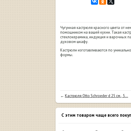
Чугунная кастрюля красного цвета от не
помощником на вашей кухни. Такая кастр
стеклокерамика, индукция и варочных па
духовом шкафу.
Кастрюли изготавливаются по уникальной
формы.
←
Кастрюля Otto Schroeder d 25 см., 5...
С этим товаром чаще всего поку