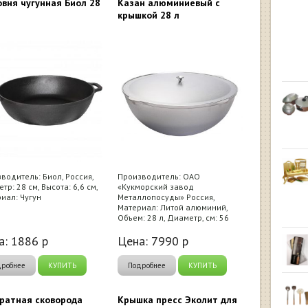
вня чугунная Биол 28
Казан алюминиевый с
крышкой 28 л
водитель: Биол, Россия,
Производитель: ОАО
тр: 28 см, Высота: 6,6 см,
«Кукморский завод
иал: Чугун
Металлопосуды» Россия,
Материал: Литой алюминий,
Объем: 28 л, Диаметр, см: 56
а:
1886
р
Цена:
7990
р
дробнее
КУПИТЬ
Подробнее
КУПИТЬ
ратная сковорода
Крышка пресс Эколит для