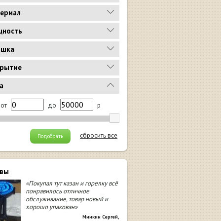
ериал
ность
ышка
рытие
а
от
до
р
сбросить все
Подобрать
вы
«Покупал тут казан и горелку всё
понравилось отличное
обслуживание, товар новый и
хорошо упакован»
Минкин Сергей
,