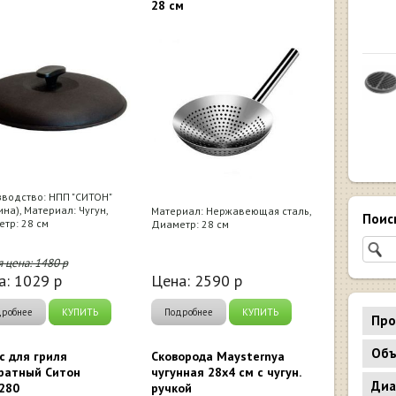
28 см
водство: НПП "СИТОН"
ина), Материал: Чугун,
Материал: Нержавеющая сталь,
Поис
тр: 28 см
Диаметр: 28 см
я цена:
1480
р
а:
1029
р
Цена:
2590
р
дробнее
КУПИТЬ
Подробнее
КУПИТЬ
Про
Объ
с для гриля
Сковорода Maysternya
ратный Ситон
чугунная 28х4 см с чугун.
Диа
280
ручкой