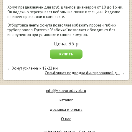
Хомут предназначен для труб, шлангов диаметром от 10 до 16 мм.
Он надежно перекрывает небольшие свищи и трещины. Изделие
не имеет прокладки в комплекте.
Отбортовка ленты хомута позволяет избежать прорези гибких
трубопровоов. Рукоятка "бабочка" позволяет обходиться без
инструментов при установке и снятии хомутов.
Цена:
35
р
КУПИТЬ
←
Хомут усиленный 12-22 мм
Сильфонная подводка фиксированной д...
→
info@skovorodavok.ru
каталог
доставка и оплата
О нас