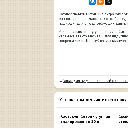
Чугунок печной Ситон 0,75 литра без пок
равномерно передают тепло всей посуде
подходит для блюд, требующих длител
Универсальность - чугунная посуда Сит
керамика, электрическая, и для индукци
повреждениям. Пользуйтесь металличес
←
Ухват для чугунков кованый c колеса..
С этим товаром чаще всего поку
Кастрюля Ситон чугунная
Сков
эмалированная 10 л
стек