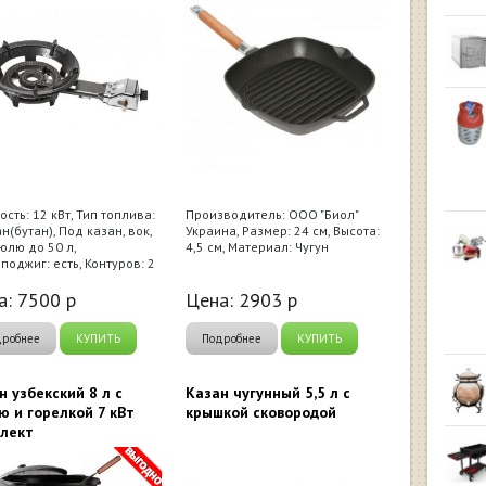
сть: 12 кВт, Тип топлива:
Производитель: ООО "Биол"
н(бутан), Под казан, вок,
Украина, Размер: 24 см, Высота:
юлю до 50 л,
4,5 см, Материал: Чугун
поджиг: есть, Контуров: 2
а:
7500
р
Цена:
2903
р
дробнее
КУПИТЬ
Подробнее
КУПИТЬ
н узбекский 8 л с
Казан чугунный 5,5 л с
ю и горелкой 7 кВт
крышкой сковородой
лект