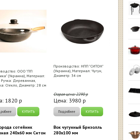
Производство: НПП "СИТОН"
(Украина), Материал: Чугун,
водство: ООО "ПП
Диаметр: 34 см
ика" (Украина), Материал:
, Ручка: Деревянная,
а: Стекло, Диаметр: 28 см
Старая цена:
2290
р
а:
1820
р
Цена:
3980
р
дробнее
КУПИТЬ
Подробнее
КУПИТЬ
орода сотейник
Вок чугунный Бризолль
нная 240х60 мм Ситон
280х100 мм