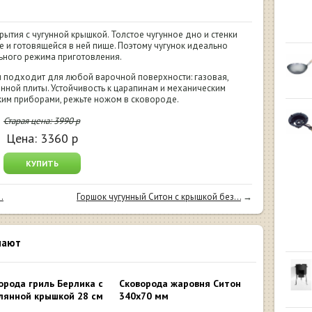
рытия с чугунной крышкой. Толстое чугунное дно и стенки
 и готовящейся в ней пище. Поэтому чугунок идеально
ьного режима приготовления.
он подходит для любой варочной поверхности: газовая,
онной плиты. Устойчивость к царапинам и механическим
ким приборами, режьте ножом в сковороде.
Старая цена:
3990
р
Цена:
3360
р
КУПИТЬ
.
Горшок чугунный Ситон с крышкой без...
→
пают
орода гриль Берлика с
Сковорода жаровня Ситон
лянной крышкой 28 см
340х70 мм