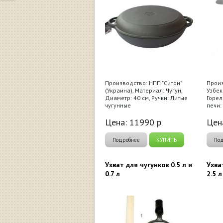
Производство: НПП "Ситон"
Произ
(Украина), Материал: Чугун,
Узбек
Диаметр: 40 см, Ручки: Литые
Горел
чугунные
печи:
Цена:
11990
р
Цен
Подробнее
КУПИТЬ
По
Ухват для чугунков 0.5 л и
Ухва
0.7 л
2.5 л