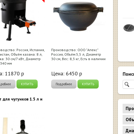
водство: Россия, Испания,
Производство: ООО "Апекс"
истан, Объём казана: 8 л,
Россия, Объём:5,5 л, Диаметр
ка: 30 см/7 кВт, Диаметр
30 см, Вес: 8,3 кг, Есть в наличии
 340 мм
а:
11870
р
Цена:
6450
р
Поис
дробнее
КУПИТЬ
Подробнее
КУПИТЬ
т для чугунков 1.5 л и
Про
Объ
Диа