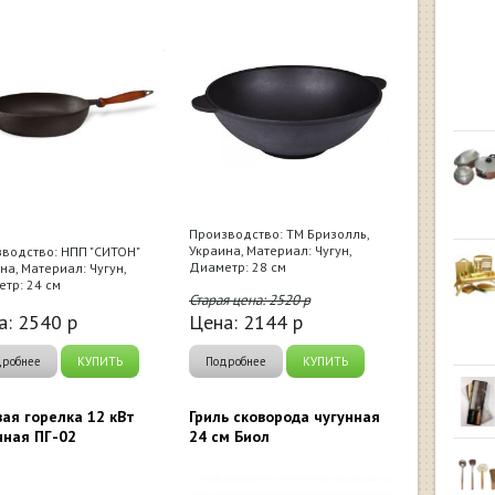
Производство: ТМ Бризолль,
Украина, Материал: Чугун,
водство: НПП "СИТОН"
Диаметр: 28 см
на, Материал: Чугун,
тр: 24 см
Старая цена:
2520
р
а:
2540
р
Цена:
2144
р
дробнее
КУПИТЬ
Подробнее
КУПИТЬ
вая горелка 12 кВт
Гриль сковорода чугунная
нная ПГ-02
24 см Биол