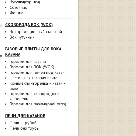
Чугунки(горшки)
Сотейник
Фондю
СКОВОРОДА ВОК (WOK)
Вок традиционный стальной
Вок чугунный
ГАЗОВЫЕ ПЛИТЫ ДЛЯ ВОКА,
КАЗАНА
Горелки для казана
Горелки для ВОК (WOK)
Горелки для печей под казан
Настольная газовая плита
Комплекты «горелка + казан /
вок»
Горелки для сковородок и
жаровень
Горелки для паэльи(paelleros)
ПЕЧИ ДЛЯ КАЗАНОВ
Печи с трубой
Печи без трубы