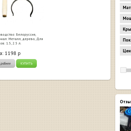
Мат
Мощ
Кр
водство: Белоруссия,
иал: Металл, дерево, Для
Пок
в: 1.5, 2.5 л.
Цен
а:
1198
р
дробнее
КУПИТЬ
Отзы