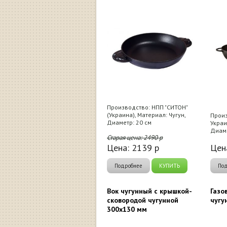
Производство: НПП "СИТОН"
(Украина), Материал: Чугун,
Произ
Диаметр: 20 см
Украи
Диаме
Старая цена:
2490
р
Цена:
2139
р
Цен
Подробнее
КУПИТЬ
По
Вок чугунный с крышкой-
Газо
сковородой чугунной
чугу
300x130 мм