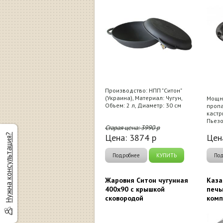
Производство: НПП "Ситон"
(Украина), Материал: Чугун,
Мощно
Объем: 2 л, Диаметр: 30 см
пропа
кастр
Пьезо
Старая цена:
3990
р
Цена:
3874
р
Цен
Нужна консультация?
Подробнее
КУПИТЬ
По
Жаровня Ситон чугунная
Каза
400х90 с крышкой
печь
сковородой
комп