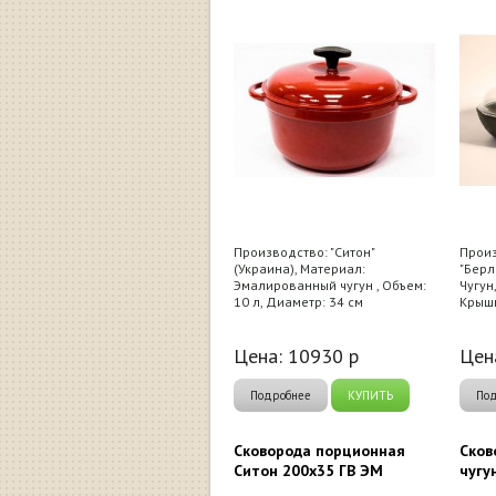
Производство: "Ситон"
Произ
(Украина), Материал:
"Берл
Эмалированный чугун , Объем:
Чугун
10 л, Диаметр: 34 см
Крышк
Цена:
10930
р
Цен
Подробнее
КУПИТЬ
По
Сковорода порционная
Сков
Ситон 200x35 ГВ ЭМ
чугу