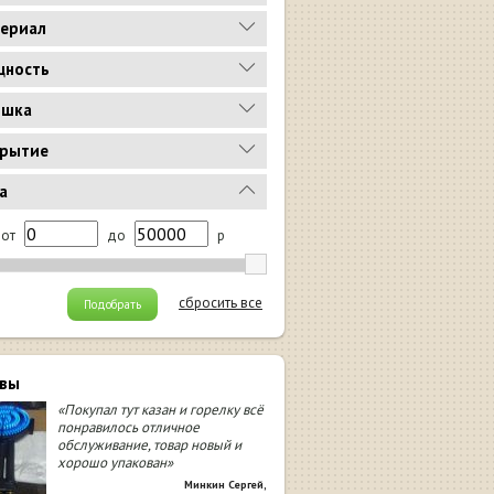
ериал
ность
ышка
рытие
а
от
до
р
сбросить все
Подобрать
вы
«Покупал тут казан и горелку всё
понравилось отличное
обслуживание, товар новый и
хорошо упакован»
Минкин Сергей
,