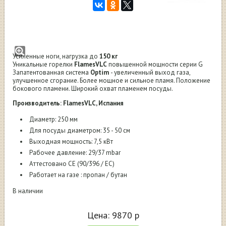
Горелка газовая FlamesVLC G-250 мм 7,5
кВт усиленная повышенной мощности
Усиленные ноги, нагрузка до
150 кг
Уникальные горелки
FlamesVLC
повышенной мощности серии G
Запатентованная система
Optim
- увеличенный выход газа,
улучшенное сгорание. Более мощное и сильное пламя. Положение
бокового пламени. Широкий охват пламенем посуды.
Производитель: FlamesVLC, Испания
Диаметр: 250 мм
Для посуды диаметром: 35 - 50 см
Выходная мощность: 7,5 кВт
Рабочее давление: 29/37 mbar
Аттестовано CE (90/396 / EC)
Работает на газе : пропан / бутан
В наличии
Цена:
9870
р