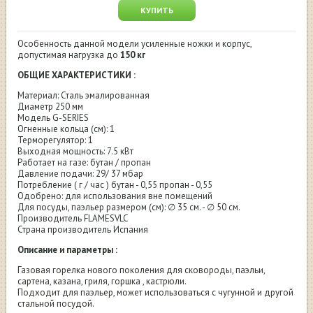
КУПИТЬ
Особенность данной модели усиленные ножки и корпус,
допустимая нагрузка до
150 кг
ОБЩИЕ ХАРАКТЕРИСТИКИ :
Материал: Сталь эмалированная
Диаметр 250 мм
Модель G-SERIES
Огненные кольца (см): 1
Терморегулятор: 1
Выходная мощность: 7.5 кВт
Работает на газе: бутан / пропан
Давление подачи: 29/ 37 мбар
Потребление ( г / час ) бутан - 0,55 пропан - 0,55
Одобрено: для использования вне помещений
Для посуды, паэльер размером (см): ∅ 35 см. - ∅ 50 см.
Производитель FLAMESVLC
Страна производитель Испания
Описание и параметры :
Газовая горелка нового поколения для сковороды, паэльи,
сартена, казана, гриля, горшка , кастрюли.
Подходит для паэльер, может использоваться с чугунной и другой
стальной посудой.