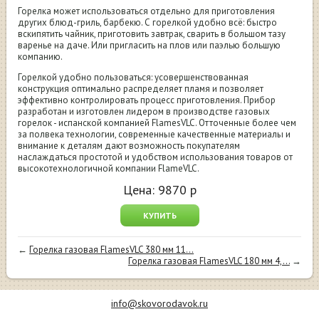
Горелка может использоваться отдельно для приготовления
других блюд-гриль, барбекю. С горелкой удобно всё: быстро
вскипятить чайник, приготовить завтрак, сварить в большом тазу
варенье на даче. Или пригласить на плов или паэлью большую
компанию.
Горелкой удобно пользоваться: усовершенствованная
конструкция оптимально распределяет пламя и позволяет
эффективно контролировать процесс приготовления. Прибор
разработан и изготовлен лидером в производстве газовых
горелок - испанской компанией FlamesVLC. Отточенные более чем
за полвека технологии, современные качественные материалы и
внимание к деталям дают возможность покупателям
наслаждаться простотой и удобством использования товаров от
высокотехнологичной компании FlameVLC.
Цена:
9870
р
КУПИТЬ
←
Горелка газовая FlamesVLC 380 мм 11...
Горелка газовая FlamesVLC 180 мм 4,...
→
info@skovorodavok.ru