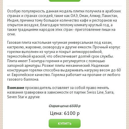
Особую популярность данная модель плитки получила в арабских
странах и странах соседей, такие как ОАЭ, Оман, Алжир, Пакистан,
Индия, причина тому большое количество кафе и ресторанов на
открытом воздухе, благодаря теплому климату круглый год, а
также традициями народов этих стран - приготовление пищи на
огне.
Газовая плита настольная чугунная универсальная под казан,
кастрюлю, жаровню, сковороду и другие емкости. Прочный корпус
горелки выполнен из чугуна и покрыт антикоррозийной,
термостойкой краской, что обеспечивает долгий срок службы.
Плита имеет 3 контура горения и регулируется с помощью
запорной арматуры. Розжиг плиты механический. Надежная
конструкция горелки способна выдерживать нагрузку весом до 60
кг. Европейское качество. Горелка работает на пропане от любого
газового баллона.
Внимание
производитель оставляет за собой право менять
названия гравировки в зависимости от партии: Swiss Line, Sarra,
Seven Star и другие
Старая цена:
6500
р
Цена:
6100
р
КУПИТЬ