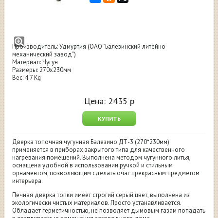
Дверца печная топочная чугунная
Балезино ДТ-3
Производитель: Удмуртия (ОАО "Балезинский литейно-
механический завод")
Материал: Чугун
Размеры: 270х230мм
Вес: 4.7 Kg
Цена:
2435
р
КУПИТЬ
Дверка топочная чугунная Балезино ДТ-3 (270*230мм)
применяется в приборах закрытого типа для качественного
нагревания помещений. Выполнена методом чугунного литья,
оснащена удобной в использовании ручкой и стильным
орнаментом, позволяющим сделать очаг прекрасным предметом
интерьера.
Печная дверка топки имеет строгий серый цвет, выполнена из
экологически чистых материалов. Просто устанавливается.
Обладает герметичностью, не позволяет дымовым газам попадать