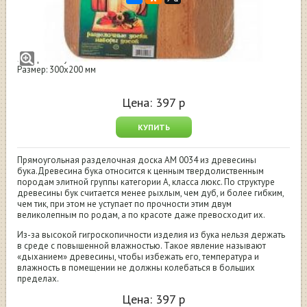
Доска разделочная деревянная 300*200
Производство: Россия
Материал: Бук
Размер: 300х200 мм
Цена:
397
р
КУПИТЬ
Прямоугольная разделочная доска АМ 0034 из древесины
бука.Древесина бука относится к ценным твердолиственным
породам элитной группы категории А, класса люкс. По структуре
древесины бук считается менее рыхлым, чем дуб, и более гибким,
чем тик, при этом не уступает по прочности этим двум
великолепным по родам, а по красоте даже превосходит их.
Из-за высокой гигроскопичности изделия из бука нельзя держать
в среде с повышенной влажностью. Такое явление называют
«дыханием» древесины, чтобы избежать его, температура и
влажность в помещении не должны колебаться в больших
пределах.
Цена:
397
р