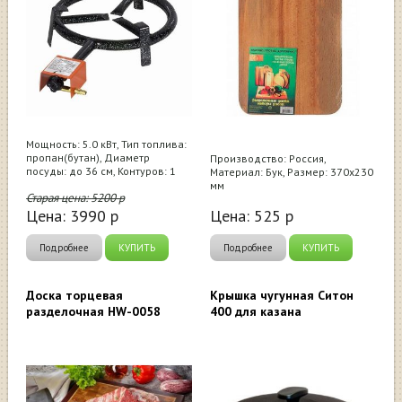
Мощность: 5.0 кВт, Тип топлива:
пропан(бутан), Диаметр
Производство: Россия,
посуды: до 36 см, Контуров: 1
Материал: Бук, Размер: 370х230
мм
Старая цена:
5200
р
Цена:
3990
р
Цена:
525
р
Подробнее
КУПИТЬ
Подробнее
КУПИТЬ
Доска торцевая
Крышка чугунная Ситон
разделочная HW-0058
400 для казана