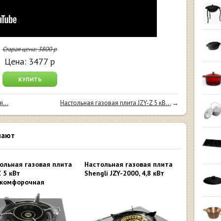
Старая цена:
3800
р
Цена:
3477
р
КУПИТЬ
...
Настольная газовая плита JZY-Z 5 кВ...
→
пают
ольная газовая плита
Настольная газовая плита
Z 5 кВт
Shengli JZY-2000, 4,8 кВт
комфорочная