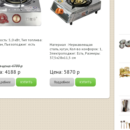
сть: 5,0 кВт, Тип топлива:
н, Пьезоподжиг: есть
Материал : Нержавеющая
сталь,чугун, Кол-во конфорок: 1,
Электроподжиг: Есть, Размеры:
37,5х28х11,5 см
я цена:
4799
р
а:
4188
р
Цена:
5870
р
дробнее
КУПИТЬ
Подробнее
КУПИТЬ