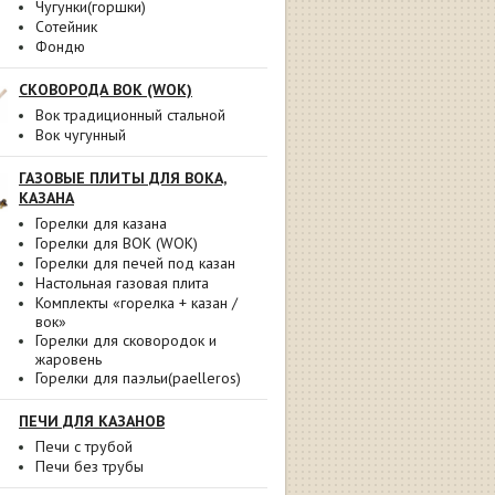
Чугунки(горшки)
Сотейник
Фондю
СКОВОРОДА ВОК (WOK)
Вок традиционный стальной
Вок чугунный
ГАЗОВЫЕ ПЛИТЫ ДЛЯ ВОКА,
КАЗАНА
Горелки для казана
Горелки для ВОК (WOK)
Горелки для печей под казан
Настольная газовая плита
Комплекты «горелка + казан /
вок»
Горелки для сковородок и
жаровень
Горелки для паэльи(paelleros)
ПЕЧИ ДЛЯ КАЗАНОВ
Печи с трубой
Печи без трубы