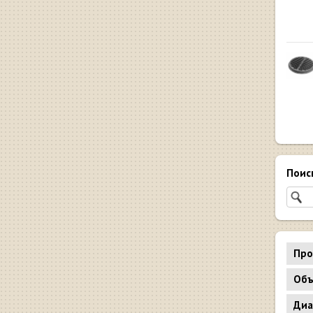
Поис
Про
Объ
Диа