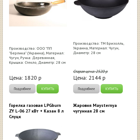
Производство: ТМ Бризолль,
Украина, Материал: Чугун,
Производство: ООО "ПП
Диаметр: 28 см
"Берлика" (Украина), Материал:
Чугун, Ручка: Деревянная,
Крышка: Стекло, Диаметр: 28 см
Старая цена:
2520
р
Цена:
1820
р
Цена:
2144
р
Подробнее
КУПИТЬ
Подробнее
КУПИТЬ
Горелка газовая LPGburn
Жаровня Maysternya
ZY L-06 27 кВт + Казан 8 л
чугунная 28 см
Слуцк