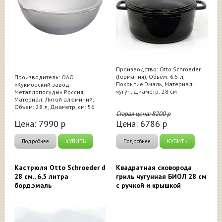
Производство: Otto Schroeder
(Германия), Объем: 6.5 л,
Производитель: ОАО
Покрытие Эмаль, Материал:
«Кукморский завод
чугун, Диаметр: 28 см
Металлопосуды» Россия,
Материал: Литой алюминий,
Объем: 28 л, Диаметр, см: 56
Старая цена:
8200
р
Цена:
7990
р
Цена:
6786
р
Подробнее
КУПИТЬ
Подробнее
КУПИТЬ
Кастрюля Otto Schroeder d
Квадратная сковорода
28 см., 6,5 литра
гриль чугунная БИОЛ 28 см
борд.эмаль
с ручкой и крышкой