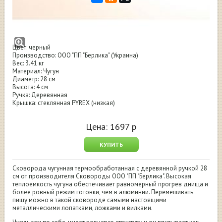
Сковорода чугунная Берлика с стеклянной
крышкой 28 см низкая
Цвет: черный
Производство: ООО "ПП "Берлика" (Украина)
Вес: 3.41 кг
Материал: Чугун
Диаметр: 28 см
Высота: 4 см
Ручка: Деревянная
Крышка: стеклянная PYREX (низкая)
Цена:
1697
р
КУПИТЬ
Сковорода чугунная термообработанная с деревянной ручкой 28
см от производителя Сковороды ООО "ПП "Берлика". Высокая
теплоемкость чугуна обеспечивает равномерный прогрев днища и
более ровный режим готовки, чем в алюминии. Перемешивать
пищу можно в такой сковороде самыми настоящими
металлическими лопатками, ложками и вилками.