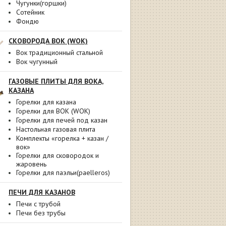
Чугунки(горшки)
Сотейник
Фондю
СКОВОРОДА ВОК (WOK)
Вок традиционный стальной
Вок чугунный
ГАЗОВЫЕ ПЛИТЫ ДЛЯ ВОКА,
КАЗАНА
Горелки для казана
Горелки для ВОК (WOK)
Горелки для печей под казан
Настольная газовая плита
Комплекты «горелка + казан /
вок»
Горелки для сковородок и
жаровень
Горелки для паэльи(paelleros)
ПЕЧИ ДЛЯ КАЗАНОВ
Печи с трубой
Печи без трубы