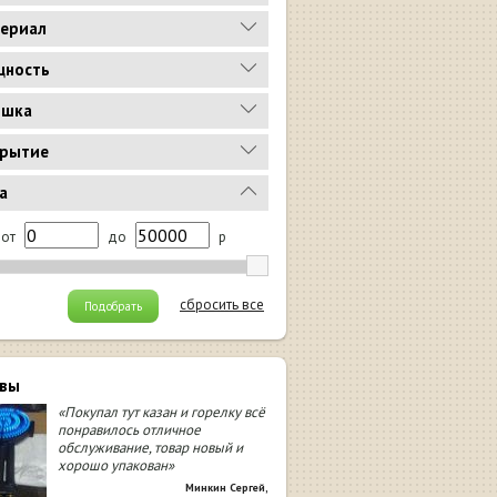
ериал
ность
ышка
рытие
а
от
до
р
сбросить все
Подобрать
вы
«Покупал тут казан и горелку всё
понравилось отличное
обслуживание, товар новый и
хорошо упакован»
Минкин Сергей
,