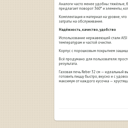
Аналоги часто менее удобны: тяжёлые, б
предлагает поворот 360° и элементы, ко
Комплектация и материал на уровне, чт
затраты на обслуживание.
Надёжность, качество, удобство
Использование нержавеющей стали AISI 
температурам и частой очистке.
Корпус с порошковым покрытием защищ
Всё продумано для пользователя: прост
результата.
Газовая печь Reber 32 см — идеальный 
готовить пиццу быстро, вкусно и с удов
максимум от каждого кусочка — хрустяща