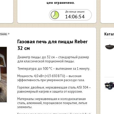
цен ограничено.
До конца акции
14:06:53
пиццы
»
Ката
Газовая печь для пиццы Reber
32 см
Диаметр пиццы: до 32 см – стандартный размер
для классической порционной пиццы.
Температура: до 500 °C – выпекание за 1 минуту.
Мощность: 4,0 кВт (≈13 650 BTU) – высокая
эффективность при умеренном расходе газа.
Горелки: двойные, нержавеющая сталь AISI 304 –
равномерный нагрев и защита от коррозии.
Материалы: нержавеющая и холоднокатаная
сталь, алюминий, порошковое покрытие, литые
элементы.