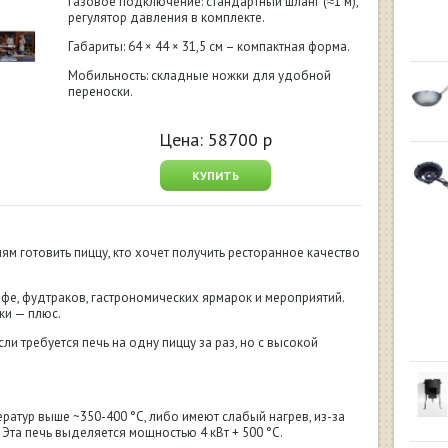
Газовое подключение: стандартный шланг (≈1 м),
регулятор давления в комплекте.
Габариты: 64 × 44 × 31,5 см – компактная форма.
Мобильность: складные ножки для удобной
переноски.
Цена:
58700
р
КУПИТЬ
м готовить пиццу, кто хочет получить ресторанное качество
афе, фудтраков, гастрономических ярмарок и мероприятий.
ки — плюс.
ли требуется печь на одну пиццу за раз, но с высокой
ратур выше ~350-400 °C, либо имеют слабый нагрев, из-за
 Эта печь выделяется мощностью 4 кВт + 500 °C.