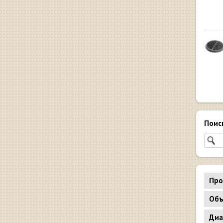
Поис
Про
Объ
Диа