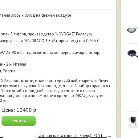
вления любых блюд на свежем воздухе
опан 5 литров, производство "NOVOGAZ", Беларусь
иверсальная MINIDRAGO 3,5 кВт, производство O.M.A.C.,
92 25-90 mbar, производство концерна Cavagna Group,
м - 2 м, Италия
т, Россия
. Вскипятить воду и заварить горячий чай, сварить рыбную
е кусочки на чугунной сковороде, данный набор справится с
кт "Походный" со скидкой вы всегда сможете в нашем
латная доставка по г. Москве в пределах МКАД. В другие
0 р.
Цена:
10490
р
КУПИТЬ
..
Газовая плита горелка Shengli ZCY1-...
→