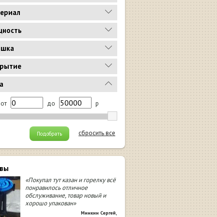
ериал
ность
ышка
рытие
а
от
до
р
сбросить все
Подобрать
вы
«Покупал тут казан и горелку всё
понравилось отличное
обслуживание, товар новый и
хорошо упакован»
Минкин Сергей
,