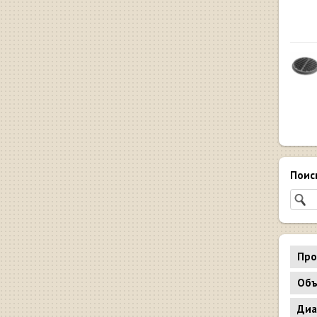
Поис
Про
Объ
Диа