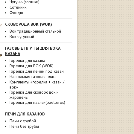
Чугунки(горшки)
Сотейник
Фондю
СКОВОРОДА ВОК (WOK)
Вок традиционный стальной
Вок чугунный
ГАЗОВЫЕ ПЛИТЫ ДЛЯ ВОКА,
КАЗАНА
Горелки для казана
Горелки для ВОК (WOK)
Горелки для печей под казан
Настольная газовая плита
Комплекты «горелка + казан /
вок»
Горелки для сковородок и
жаровень
Горелки для паэльи(paelleros)
ПЕЧИ ДЛЯ КАЗАНОВ
Печи с трубой
Печи без трубы