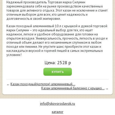
Надежный производитель Торговая марка Силумин
зарекомендовала себя на рынке производством качественных
товаров для активного отдыха. Этот казан не исключение и станет
отличным выбором для всех, кто ценит надежность и
долговечность в своей экипировке.
Казан походный алюминиевый 10 л с крышкой и дужкой торговой
марки Силумин – это идеальный выбор для тех, кто ищет
надежное, легкое и удобное оборудование для готовки на
открытом воздухе. Универсальность, прочность, легкость в уходе и
отличный объем делают его незаменимым спутником в любом
походе или пикнике. Не упустите шанс приобрести этот казан и
наслаждаться вкусной и горячей пищей в самых экстремальных
условиях!
Цена:
2528
р
КУПИТЬ
←
Казан походный(котелок) алюминиевый...
Казан алюминиевый Балезино с крышко...
→
info@skovorodavok.ru
каталог