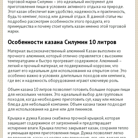
торговой марки Силумин – это идеальный инструмент для
приготовления пищи в условиях активного отдыха на природе.
Этот казан обеспечит вам удобство, надежность и практичность,
будь то кемпинг, поход или дачный отдых. В данной статье мы
подробно рассмотрим особенности этого продукта, его
преимущества и почему стоит купить казан именно этой торговой
марки.
Особенности казана Силумин 10 литров
Материал: высококачественный алюминий Казан выполнен из
прочного алюминия, который отлично справляется с высокими
температурами и быстро прогревает содержимое. Алюминий –
легкий и прочный материал, не подверженный коррозии, что
делает его идеальным для использования на открытом огне. Это
особенно важно в условиях длительных походов или кемпинга,
где вес и надежность оборудования играют ключевую роль.
Объем казана 10 литров позволяет готовить большие порции пищи
для нескольких человек. Это идеальный выбор для групповых
походов, когда необходимо приготовить суп, кашу или мясные
блюда для небольшой компании. Объем казана также подходит
для использования на даче или для пикников.
Крышка и дужка Казана снабжена прочной крышкой, которая
защищает содержимое от загрязнений и предотвращает
испарение влаги. Крышка плотно закрывает казан, сохраняя тепло
и уменьшая время приготовления пищи. Дужка позволяет легко
подвешивать казан на костре или переносить его, что делает его