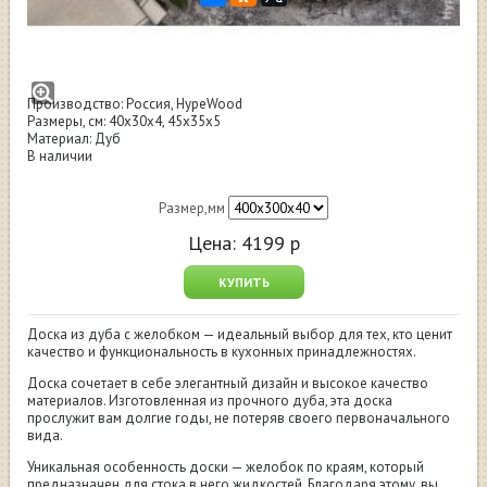
Доска торцевая из дуба с желобком HW-
0042
Производство: Россия, HypeWood
Размеры, см: 40x30x4, 45x35x5
Материал: Дуб
В наличии
Размер,мм
Цена:
4199
р
КУПИТЬ
Доска из дуба с желобком — идеальный выбор для тех, кто ценит
качество и функциональность в кухонных принадлежностях.
Доска сочетает в себе элегантный дизайн и высокое качество
материалов. Изготовленная из прочного дуба, эта доска
прослужит вам долгие годы, не потеряв своего первоначального
вида.
Уникальная особенность доски — желобок по краям, который
предназначен для стока в него жидкостей. Благодаря этому, вы