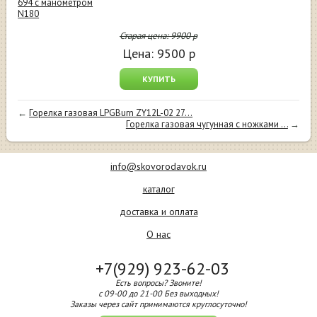
694 c манометром
N180
Старая цена:
9900
р
Цена:
9500
р
КУПИТЬ
←
Горелка газовая LPGBurn ZY12L-02 27...
Горелка газовая чугунная с ножками ...
→
info@skovorodavok.ru
каталог
доставка и оплата
О нас
+7(929) 923-62-03
Есть вопросы? Звоните!
с 09-00 до 21-00 Без выходных!
Заказы через сайт принимаются круглосуточно!