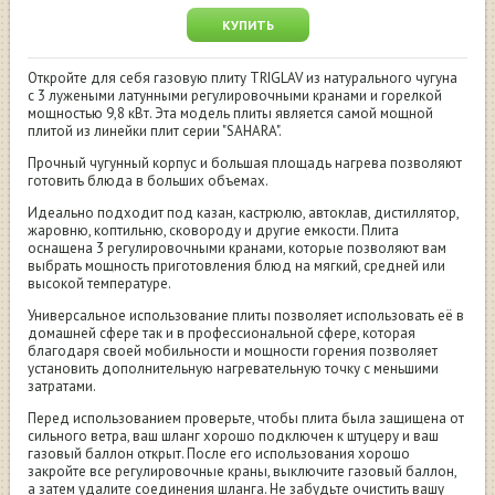
КУПИТЬ
Откройте для себя газовую плиту TRIGLAV из натурального чугуна
с 3 лужеными латунными регулировочными кранами и горелкой
мощностью 9,8 кВт. Эта модель плиты является самой мощной
плитой из линейки плит серии "SAHARA".
Прочный чугунный корпус и большая площадь нагрева позволяют
готовить блюда в больших объемах.
Идеально подходит под казан, кастрюлю, автоклав, дистиллятор,
жаровню, коптильню, сковороду и другие емкости. Плита
оснащена 3 регулировочными кранами, которые позволяют вам
выбрать мощность приготовления блюд на мягкий, средней или
высокой температуре.
Универсальное использование плиты позволяет использовать её в
домашней сфере так и в профессиональной сфере, которая
благодаря своей мобильности и мощности горения позволяет
установить дополнительную нагревательную точку с меньшими
затратами.
Перед использованием проверьте, чтобы плита была защищена от
сильного ветра, ваш шланг хорошо подключен к штуцеру и ваш
газовый баллон открыт. После его использования хорошо
закройте все регулировочные краны, выключите газовый баллон,
а затем удалите соединения шланга. Не забудьте очистить вашу