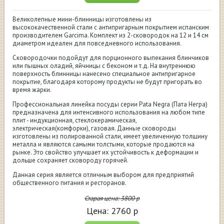
Великолепные мини-блинницы изготовлены из
высококачественной стали с антипригарным покрытием испанским
производителем Garcima. Комплект из 2-сковородок на 12 и 14 см
диаметром идеален для повседневного использования.
Сковородочки подойдут для порционного выпекания блинчиков
или пышных оладий, яйчницы с беконом и т.д. На внутреннюю
поверхность блинницы нанесено специальное антипригарное
покрытие, благодаря которому продукты не будут пригорать во
время жарки.
Профессиональная линейка посуды серии Pata Negra (Пата Негра)
предназначена для интенсивного использования на любом типе
плит - индукционная, стеклокерамическая,
электрическая(комфорки), газовая. Данные сковороды
изготовлены из полированной стали, имеет увеличенную толщину
металла и являются самыми толстыми, которые продаются на
рынке. Это свойство улучшает их устойчивость к деформации и
дольше сохраняет сковороду горячей.
Данная серия является отличным выбором для предприятий
общественного питания и ресторанов.
Старая цена:
3800
р
Цена:
2760
р