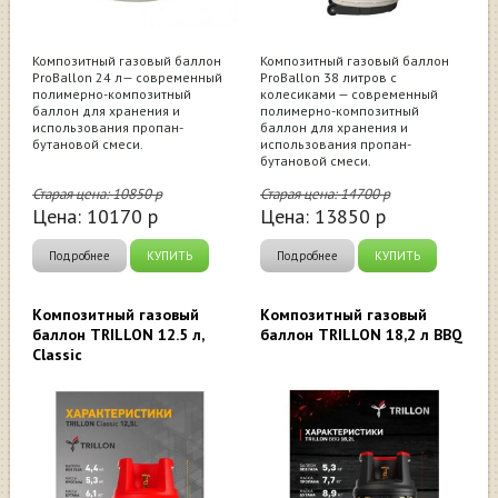
Композитный газовый баллон
Композитный газовый баллон
ProBallon 24 л— современный
ProBallon 38 литров с
полимерно-композитный
колесиками — современный
баллон для хранения и
полимерно-композитный
использования пропан-
баллон для хранения и
бутановой смеси.
использования пропан-
бутановой смеси.
Старая цена:
10850
р
Старая цена:
14700
р
Цена:
10170
р
Цена:
13850
р
Подробнее
КУПИТЬ
Подробнее
КУПИТЬ
Композитный газовый
Композитный газовый
баллон TRILLON 12.5 л,
баллон TRILLON 18,2 л BBQ
Classic