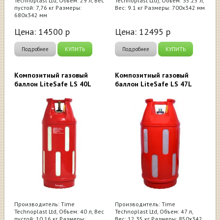
Technoplast Ltd, Объем: 29 л, Вес
Technoplast Ltd), Объем: 35.25 л,
пустой: 7,76 кг Размеры:
Вес: 9.1 кг Размеры: 700х342 мм
680х342 мм
Цена:
14500
р
Цена:
12495
р
Подробнее
КУПИТЬ
Подробнее
КУПИТЬ
Композитный газовый
Композитный газовый
баллон LiteSafe LS 40L
баллон LiteSafe LS 47L
Производитель: Time
Производитель: Time
Technoplast Ltd, Объем: 40 л, Вес
Technoplast Ltd, Объем: 47 л,
пустой: 10,16 кг Размеры:
Вес: 12.35 кг Размеры: 850х342