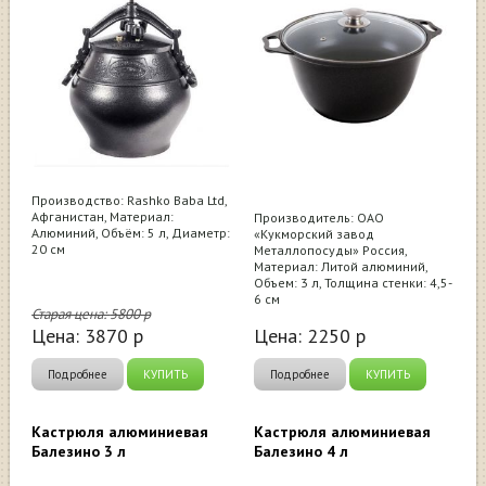
Производство: Rashko Baba Ltd,
Афганистан, Материал:
Производитель: ОАО
Алюминий, Объём: 5 л, Диаметр:
«Кукморский завод
20 см
Металлопосуды» Россия,
Материал: Литой алюминий,
Объем: 3 л, Толщина стенки: 4,5-
6 см
Старая цена:
5800
р
Цена:
3870
р
Цена:
2250
р
Подробнее
КУПИТЬ
Подробнее
КУПИТЬ
Кастрюля алюминиевая
Кастрюля алюминиевая
Балезино 3 л
Балезино 4 л