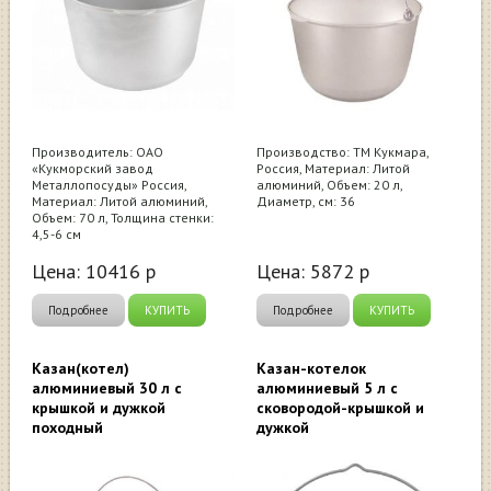
Производитель: ОАО
Производство: ТМ Кукмара,
«Кукморский завод
Россия, Материал: Литой
Металлопосуды» Россия,
алюминий, Объем: 20 л,
Материал: Литой алюминий,
Диаметр, см: 36
Объем: 70 л, Толщина стенки:
4,5-6 см
Цена:
10416
р
Цена:
5872
р
Подробнее
КУПИТЬ
Подробнее
КУПИТЬ
Казан(котел)
Казан-котелок
алюминиевый 30 л с
алюминиевый 5 л с
крышкой и дужкой
сковородой-крышкой и
походный
дужкой