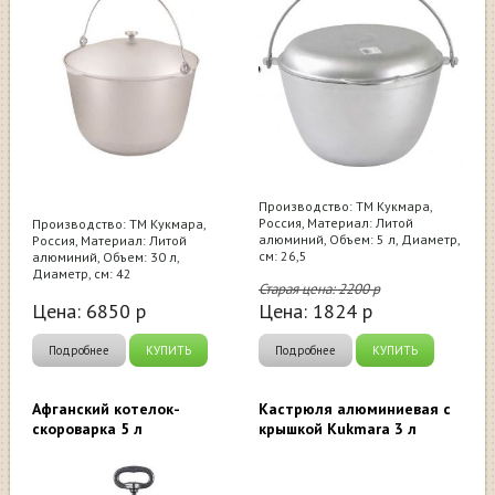
Производство: ТМ Кукмара,
Россия, Материал: Литой
Производство: ТМ Кукмара,
алюминий, Объем: 5 л, Диаметр,
Россия, Материал: Литой
см: 26,5
алюминий, Объем: 30 л,
Диаметр, см: 42
Старая цена:
2200
р
Цена:
6850
р
Цена:
1824
р
Подробнее
КУПИТЬ
Подробнее
КУПИТЬ
Афганский котелок-
Кастрюля алюминиевая с
скороварка 5 л
крышкой Kukmara 3 л