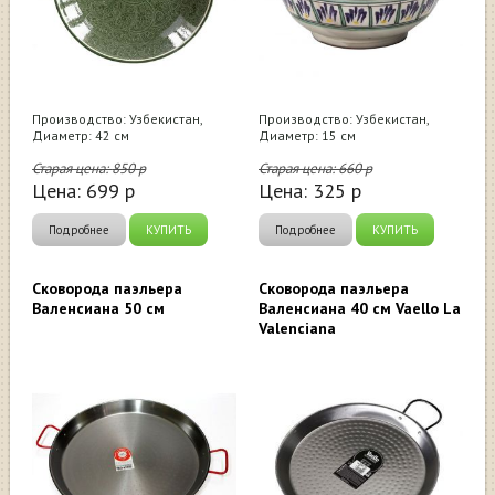
Производство: Узбекистан,
Производство: Узбекистан,
Диаметр: 42 см
Диаметр: 15 см
Старая цена:
850
р
Старая цена:
660
р
Цена:
699
р
Цена:
325
р
Подробнее
КУПИТЬ
Подробнее
КУПИТЬ
Cковорода паэльера
Cковорода паэльера
Валенсиана 50 см
Валенсиана 40 см Vaello La
Valenciana